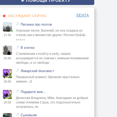
ПОМОЩЬ ПРОЕКТУ
ЛЕНТА
ОБСУЖДАЮТ СЕЙЧАС
Песенка про поэтов
Хорошая песня, Василий, но она создана из
стихов, как и множество других. Респект!👍👍👍
21:33
+++++
В клетке
Стремлению к полёту и небу, скорее
ассоциируется не совсем с земным пониманием
20:46
свободы, а со свободо
Январский благовест
Прекрасный романс! Звучание хрустально-
зимнее. +2
20:36
Подарите мне...
Денисова Владлена, Mike, благодарю за добрые
слова! Алимова Саша, это подсознательно
20:33
получилось, не
Сыновьям