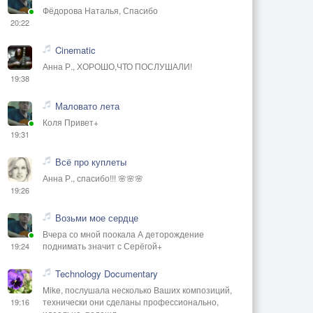
Фёдорова Наталья, Спасибо
20:22
Cinematic
Анна Р., ХОРОШО,ЧТО ПОСЛУШАЛИ!
19:38
Маловато лета
Коля Привет+
19:31
Всё про куплеты
Анна Р., спасибо!!! 🌸🌸🌸
19:26
Возьми мое сердце
Вчера со мной поокала А деторождение
поднимать значит с Серёгой+
19:24
Technology Documentary
Mike, послушала несколько Ваших композиций,
технически они сделаны профессионально,
19:16