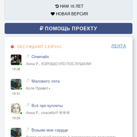
НАМ 15 ЛЕТ
НОВАЯ ВЕРСИЯ
ПОМОЩЬ ПРОЕКТУ
ЛЕНТА
ОБСУЖДАЮТ СЕЙЧАС
Cinematic
Анна Р., ХОРОШО,ЧТО ПОСЛУШАЛИ!
19:38
Маловато лета
Коля Привет+
19:31
Всё про куплеты
Анна Р., спасибо!!! 🌸🌸🌸
19:26
Возьми мое сердце
Вчера со мной поокала А деторождение поднимать