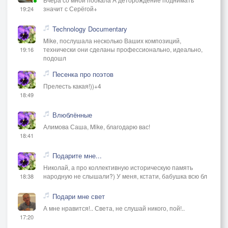
значит с Серёгой+
19:24
Technology Documentary
Mike, послушала несколько Ваших композиций,
технически они сделаны профессионально, идеально,
19:16
подошл
Песенка про поэтов
Прелесть какая!))+4
18:49
Влюблённые
Алимова Саша, Mike, благодарю вас!
18:41
Подарите мне...
Николай, а про коллективную историческую память
народную не слышали?) У меня, кстати, бабушка всю бл
18:38
Подари мне свет
А мне нравится!.. Света, не слушай никого, пой!..
17:20