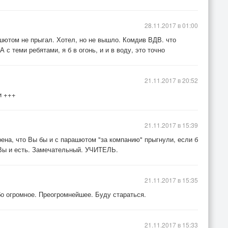
28.11.2017 в 01:00
ашютом не прыгал. Хотел, но не вышло. Комдив ВДВ. что
с теми ребятами, я б в огонь, и и в воду, это точно
21.11.2017 в 20:52
и +++
21.11.2017 в 15:39
ена, что Вы бы и с парашютом "за компанию" прыгнули, если б
 Вы и есть. Замечательный. УЧИТЕЛЬ.
21.11.2017 в 15:35
бо огромное. Преогромнейшее. Буду стараться.
21.11.2017 в 15:33