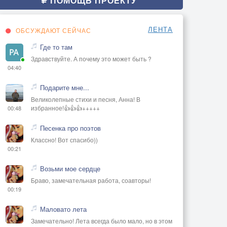
ПОМОЩЬ ПРОЕКТУ
ЛЕНТА
ОБСУЖДАЮТ СЕЙЧАС
Где то там
Здравствуйте. А почему это может быть ?
04:40
Подарите мне...
Великолепные стихи и песня, Анна! В
избранное!👍👍👍+++++
00:48
Песенка про поэтов
Классно! Вот спасибо))
00:21
Возьми мое сердце
Браво, замечательная работа, соавторы!
00:19
Маловато лета
Замечательно! Лета всегда было мало, но в этом