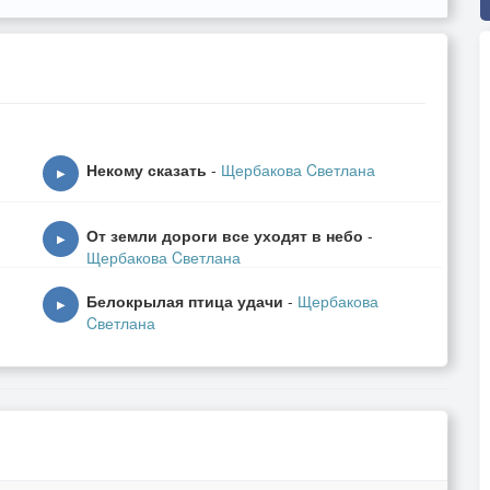
Некому сказать
-
Щербакова Cветлана
▶
От земли дороги все уходят в небо
-
▶
Щербакова Cветлана
Белокрылая птица удачи
-
Щербакова
▶
Cветлана