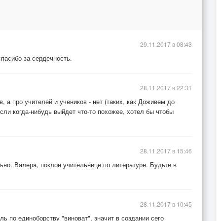
29.11.2017 в 08:43
спасибо за сердечность.
28.11.2017 в 22:31
 а про учителей и учеников - нет (таких, как Доживем до
если когда-нибудь выйдет что-то похожее, хотел бы чтобы
28.11.2017 в 15:46
но. Валера, поклон учительнице по литературе. Будьте в
28.11.2017 в 10:45
ль по единоборству "виноват", значит в создании сего