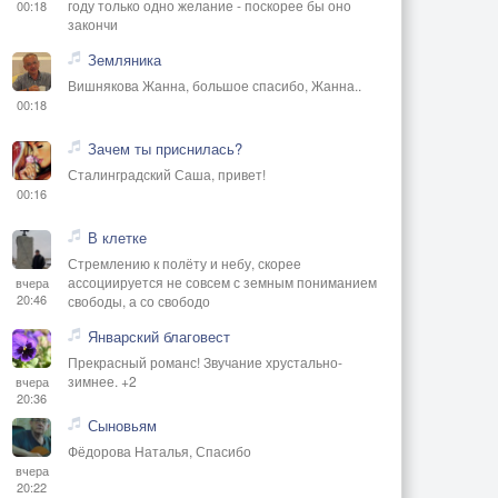
году только одно желание - поскорее бы оно
00:18
закончи
Земляника
Вишнякова Жанна, большое спасибо, Жанна..
00:18
Зачем ты приснилась?
Сталинградский Саша, привет!
00:16
В клетке
Стремлению к полёту и небу, скорее
ассоциируется не совсем с земным пониманием
вчера
20:46
свободы, а со свободо
Январский благовест
Прекрасный романс! Звучание хрустально-
зимнее. +2
вчера
20:36
Сыновьям
Фёдорова Наталья, Спасибо
вчера
20:22