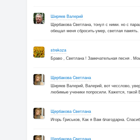
Ширяев Валерий
Щербакова Cветлана, тонул с ними. но с пар
обещал меня сбросить-умер, светлая память. А 
strekoza
Браво , Светлана ! Замечательная песня . Мо
Щербакова Cветлана
Ширяев Валерий, Валерий, вот чесслово, увер
любимые ученики попросили. Кажется, такой
Щербакова Cветлана
Игорь Гриськов, Как я Вам благодарна. Спаси
Щербакова Cветлана