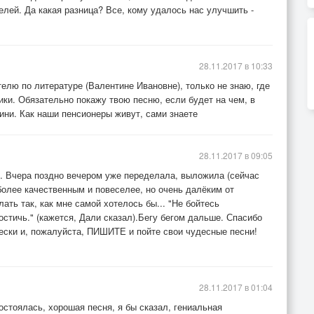
елей. Да какая разница? Все, кому удалось нас улучшить -
28.11.2017 в 10:33
елю по литературе (Валентине Ивановне), только не знаю, где
ики. Обязательно покажу твою песню, если будет на чем, в
вини. Как наши пенсионеры живут, сами знаете
28.11.2017 в 09:05
.. Вчера поздно вечером уже переделала, выложила (сейчас
 более качественным и повеселее, но очень далёким от
лать так, как мне самой хотелось бы... "Не бойтесь
остичь." (кажется, Дали сказал).Бегу бегом дальше. Спасибо
чески и, пожалуйста, ПИШИТЕ и пойте свои чудесные песни!
28.11.2017 в 01:04
остоялась, хорошая песня, я бы сказал, гениальная