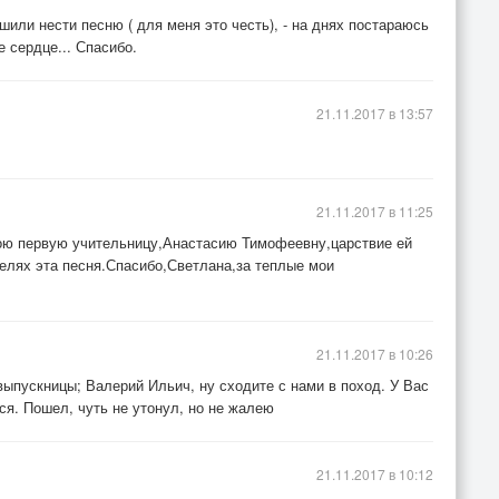
или нести песню ( для меня это честь), - на днях постараюсь
 сердце... Спасибо.
21.11.2017 в 13:57
21.11.2017 в 11:25
ою первую учительницу,Анастасию Тимофеевну,царствие ей
телях эта песня.Спасибо,Светлана,за теплые мои
21.11.2017 в 10:26
-выпускницы; Валерий Ильич, ну сходите с нами в поход. У Вас
ся. Пошел, чуть не утонул, но не жалею
21.11.2017 в 10:12