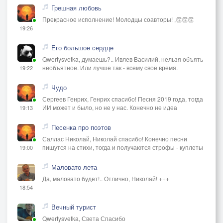
Грешная любовь
Прекрасное исполнение! Молодцы соавторы! ,👏👏👏
19:26
Его большое сердце
Qwertysvetka, думаешь?.. Ивлев Василий, нельзя объять
необъятное. Или лучше так - всему своё время.
19:22
Чудо
Сергеев Генрих, Генрих спасибо! Песня 2019 года, тогда
ИИ может и было, но не у нас. Конечно не идеа
19:13
Песенка про поэтов
Саллас Николай, Николай спасибо! Конечно песни
пишутся на стихи, тогда и получаются строфы - куплеты
19:00
Маловато лета
Да, маловато будет!.. Отлично, Николай! +++
18:54
Вечный турист
Qwertysvetka, Света Спасибо