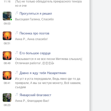
(Ты) не только обладатель прекрасного тенора
11:16
но и оче
Прогуляться я решил
Высоцкая Галина, Спасибо
09:03
Песенка про поэтов
Анна Р., Анна спасибо!
08:51
Его большое сердце
Оказывается я не все песни Митяева слышал((
Отличная работа! ,👏👏👏👍
08:49
Давно я жду тебя Назаретянин
Из уст в уста передавали, Ведь явно где-то да
приврали, А мы за чистую монету, Всё хаваем,
08:41
съедим
Январский благовест
Анна Р., благодарю Вас!
08:23