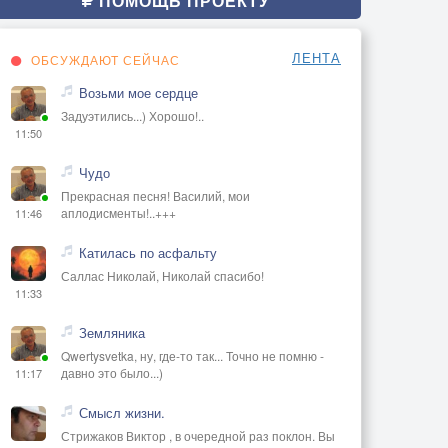
ПОМОЩЬ ПРОЕКТУ
ЛЕНТА
ОБСУЖДАЮТ СЕЙЧАС
Возьми мое сердце
Задуэтились...) Хорошо!..
11:50
Чудо
Прекрасная песня! Василий, мои
аплодисменты!..+++
11:46
Катилась по асфальту
Саллас Николай, Николай спасибо!
11:33
Земляника
Qwertysvetka, ну, где-то так... Точно не помню -
давно это было...)
11:17
Смысл жизни.
Стрижаков Виктор , в очередной раз поклон. Вы