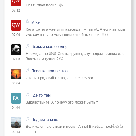
Опять твоя песня.. 👍
07:12
Mike
Коля, хотела уже уйти навсегда, тут ты😜.. А если авторы
уже слушать не могут ширпотребных певиц!! ??
07:06
Возьми мое сердце
Неожиданно 😄😁 Светк, врушка, с кузнецом пришла же...
Зачем нам кузнец? 🤭
07:03
Песенка про поэтов
Сталинградский Саша, Саша спасибо!
06:04
Где то там
Здравствуйте. А почему это может быть ?
04:40
Подарите мне...
Великолепные стихи и песня, Анна! В избранное!👍👍👍
+++++
00:48