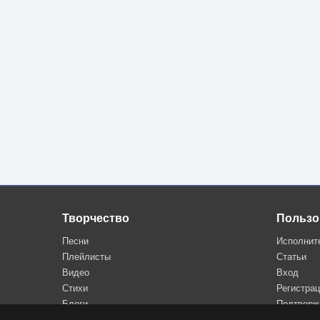
Творчество
Пользо
Песни
Исполнит
Плейлисты
Статьи
Видео
Вход
Стихи
Регистра
Блоги
Подтверж