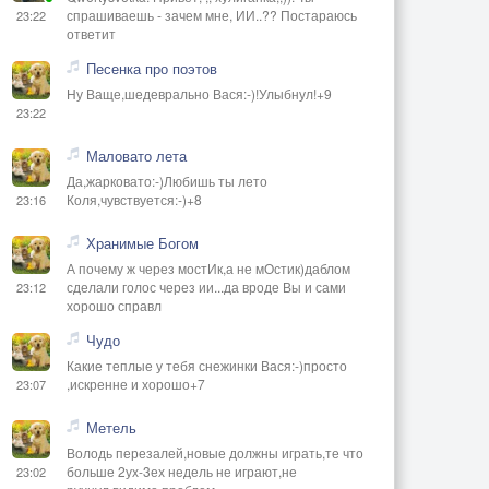
спрашиваешь - зачем мне, ИИ..?? Постараюсь
23:22
ответит
Песенка про поэтов
Ну Ваще,шедеврально Вася:-)!Улыбнул!+9
23:22
Маловато лета
Да,жарковато:-)Любишь ты лето
Коля,чувствуется:-)+8
23:16
Хранимые Богом
А почему ж через мостИк,а не мОстик)даблом
сделали голос через ии...да вроде Вы и сами
23:12
хорошо справл
Чудо
Какие теплые у тебя снежинки Вася:-)просто
,искренне и хорошо+7
23:07
Метель
Володь перезалей,новые должны играть,те что
больше 2ух-3ех недель не играют,не
23:02