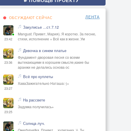
ПОМОЩЬ ПРОЕКТУ
ЛЕНТА
ОБСУЖДАЮТ СЕЙЧАС
Закулисье ...ст.7.12
Mangust. Привет, Мария). Я коротко. За песню,
стихи, исполнение + Всё как в жизни. Ум
23:42
Девочка в синем платье
Фундамент-дворовая песня со всеми
вытекающими в хорошем смысле,какие бы
23:36
аранжи не делались основа ос
Всё про куплеты
ХаваЗажигательно Наташа:-)+
23:27
На рассвете
Задумка получилась+
23:25
Солнца луч.
Qwertysvetka. Привет, ,, хулиганка,,)). Ты