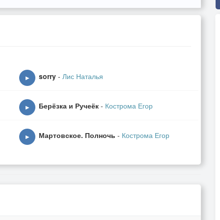
sorry
-
Лис Наталья
▶
Берёзка и Ручеёк
-
Кострома Егор
▶
Мартовское. Полночь
-
Кострома Егор
▶