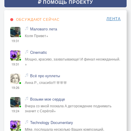
ПОМОЩЬ ПРОЕКТУ
ЛЕНТА
ОБСУЖДАЮТ СЕЙЧАС
Маловато лета
Коля Привет+
19:31
Cinematic
Мощно, красиво, захватывающе! И финал неожиданный.
+
19:31
Всё про куплеты
Анна Р., спасибо!!! 🌸🌸🌸
19:26
Возьми мое сердце
Вчера со мной поокала А деторождение поднимать
значит с Серёгой+
19:24
Technology Documentary
Mike, послушала несколько Ваших композиций,