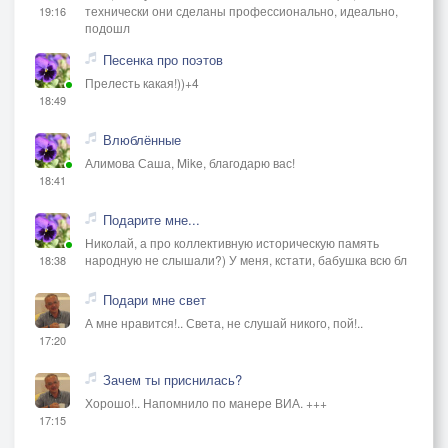
технически они сделаны профессионально, идеально,
19:16
подошл
Песенка про поэтов
Прелесть какая!))+4
18:49
Влюблённые
Алимова Саша, Mike, благодарю вас!
18:41
Подарите мне...
Николай, а про коллективную историческую память
народную не слышали?) У меня, кстати, бабушка всю бл
18:38
Подари мне свет
А мне нравится!.. Света, не слушай никого, пой!..
17:20
Зачем ты приснилась?
Хорошо!.. Напомнило по манере ВИА. +++
17:15