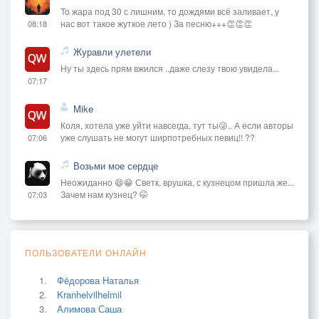
То жара под 30 с лишним, то дождями всё заливает, у
нас вот такое жуткое лето ) За песню+++👏👏👏
08:18
Журавли улетели
Ну ты здесь прям вжился ..даже слезу твою увидела...
07:17
Mike
Коля, хотела уже уйти навсегда, тут ты😜.. А если авторы
уже слушать не могут ширпотребных певиц!! ??
07:06
Возьми мое сердце
Неожиданно 😄😁 Светк, врушка, с кузнецом пришла же...
Зачем нам кузнец? 🤭
07:03
ПОЛЬЗОВАТЕЛИ ОНЛАЙН
Фёдорова Наталья
Kranhelvilhelmil
Алимова Саша