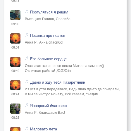
09:13
Прогуляться я решил
Высоцкая Галина, Спасибо
09:03
Песенка про поэтов
Анна Р., Анна спасибо!
08:51
Его большое сердце
Оказывается я не все песни Митяева слышал((
Отличная работа! ,👏👏👏👍
08:49
Давно я жду тебя Назаретянин
Из уст в уста передавали, Ведь явно где-то да приврали,
А мы за чистую монету, Всё хаваем, съедим
08:41
Январский благовест
Анна Р., благодарю Вас!
08:23
Маловато лета