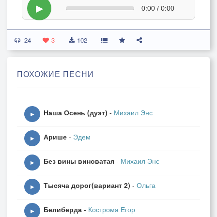
▶
0:00 / 0:00
24
3
102
ПОХОЖИЕ ПЕСНИ
Наша Осень (дуэт)
-
Михаил Энс
▶
Арише
-
Эдем
▶
Без вины виноватая
-
Михаил Энс
▶
Тысяча дорог(вариант 2)
-
Ольга
▶
Белиберда
-
Кострома Егор
▶