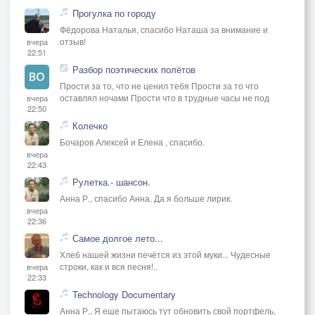
Прогулка по городу
Фёдорова Наталья, спасибо Наташа за внимание и
отзыв!
вчера
22:51
Разбор поэтических полётов
Прости за то, что не ценил тебя Прости за то что
оставлял ночами Прости что в трудные часы не под
вчера
22:50
Колечко
Бочаров Алексей и Елена , спасибо.
вчера
22:43
Рулетка.- шансон.
Анна Р., спасибо Анна. Да я больше лирик.
вчера
22:36
Самое долгое лето...
Хлеб нашей жизни печётся из этой муки... Чудесные
строки, как и вся песня!..
вчера
22:33
Technology Documentary
Анна Р., Я еще пытаюсь тут обновить свой портфель,