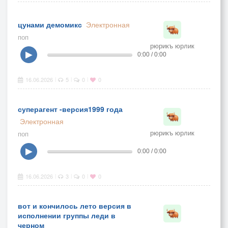
цунами демомикс
Электронная
поп
рюрикъ юрлик
▶
0:00 / 0:00
16.06.2026
5
0
0
|
|
|
суперагент -версия1999 года
Электронная
рюрикъ юрлик
поп
▶
0:00 / 0:00
16.06.2026
3
0
0
|
|
|
вот и кончилось лето версия в
исполнении группы леди в
черном