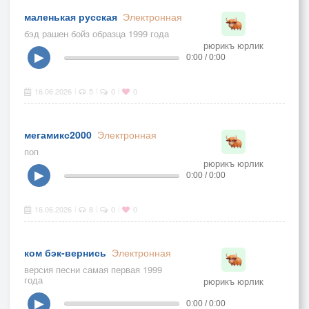
маленькая русская
Электронная
бэд рашен бойз образца 1999 года
рюрикъ юрлик
▶
0:00 / 0:00
16.06.2026
5
0
0
|
|
|
мегамикс2000
Электронная
поп
рюрикъ юрлик
▶
0:00 / 0:00
16.06.2026
8
0
0
|
|
|
ком бэк-вернись
Электронная
версия песни самая первая 1999
года
рюрикъ юрлик
▶
0:00 / 0:00