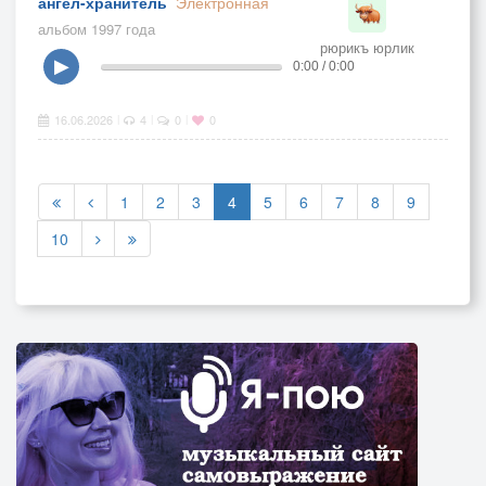
ангел-хранитель
Электронная
альбом 1997 года
рюрикъ юрлик
▶
0:00 / 0:00
16.06.2026
4
0
0
|
|
|
1
2
3
4
5
6
7
8
9
10