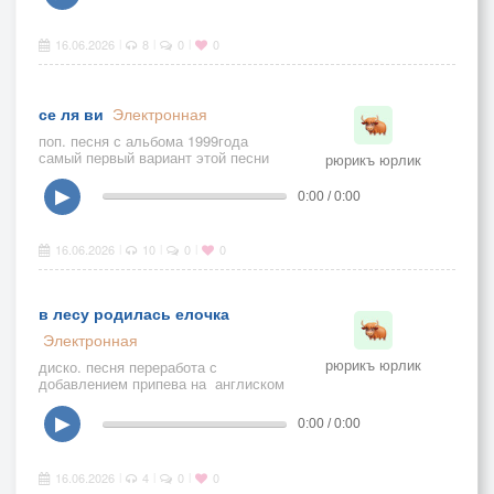
16.06.2026
8
0
0
|
|
|
се ля ви
Электронная
поп. песня с альбома 1999года
самый первый вариант этой песни
рюрикъ юрлик
▶
0:00 / 0:00
16.06.2026
10
0
0
|
|
|
в лесу родилась елочка
Электронная
рюрикъ юрлик
диско. песня переработа с
добавлением припева на англиском
мной другановымъ ю
▶
0:00 / 0:00
16.06.2026
4
0
0
|
|
|