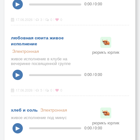
итальянский этой песни
▶
0:00 / 0:00
17.06.2026
3
0
0
|
|
|
любовная сюита живое
исполнение
Электронная
рюрикъ юрлик
живое исполнение в клубе на
вечеринке посвященной группе
модерн токинг
▶
0:00 / 0:00
17.06.2026
5
0
0
|
|
|
хлеб и соль
Электронная
живое исполнение под минус
рюрикъ юрлик
▶
0:00 / 0:00