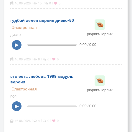
16.06.2026
10
0
0
|
|
|
гудбай хелен версия диско-80
Электронная
рюрикъ юрлик
диско
▶
0:00 / 0:00
16.06.2026
8
0
0
|
|
|
это есть любовь 1999 модуль
версия
Электронная
рюрикъ юрлик
поп
▶
0:00 / 0:00
16.06.2026
4
0
0
|
|
|