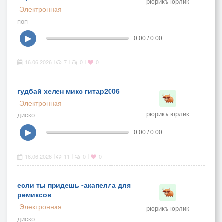
рюрикъ юрлик
Электронная
поп
▶
0:00 / 0:00
16.06.2026
7
0
0
|
|
|
гудбай хелен микс гитар2006
Электронная
рюрикъ юрлик
диско
▶
0:00 / 0:00
16.06.2026
11
0
0
|
|
|
если ты придешь -акапелла для
ремиксов
Электронная
рюрикъ юрлик
диско