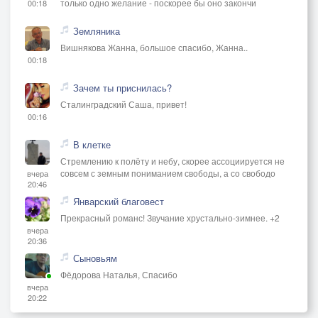
только одно желание - поскорее бы оно закончи
00:18
Земляника
Вишнякова Жанна, большое спасибо, Жанна..
00:18
Зачем ты приснилась?
Сталинградский Саша, привет!
00:16
В клетке
Стремлению к полёту и небу, скорее ассоциируется не
совсем с земным пониманием свободы, а со свободо
вчера
20:46
Январский благовест
Прекрасный романс! Звучание хрустально-зимнее. +2
вчера
20:36
Сыновьям
Фёдорова Наталья, Спасибо
вчера
20:22