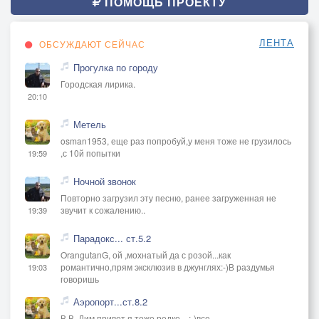
ПОМОЩЬ ПРОЕКТУ
ЛЕНТА
ОБСУЖДАЮТ СЕЙЧАС
Прогулка по городу
Городская лирика.
20:10
Метель
osman1953, еще раз попробуй,у меня тоже не грузилось
,с 10й попытки
19:59
Ночной звонок
Повторно загрузил эту песню, ранее загруженная не
звучит к сожалению..
19:39
Парадокс... ст.5.2
OrangutanG, ой ,мохнатый да с розой...как
романтично,прям эксклюзив в джунглях:-)В раздумья
19:03
говоришь
Аэропорт...ст.8.2
В В, Дим привет,я тоже редко ...:-)все