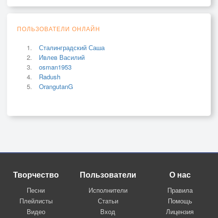
ПОЛЬЗОВАТЕЛИ ОНЛАЙН
Сталинградский Саша
Ивлев Василий
osman1953
Radush
OrangutanG
Творчество
Пользователи
О нас
Песни
Исполнители
Правила
Плейлисты
Статьи
Помощь
Видео
Вход
Лицензия