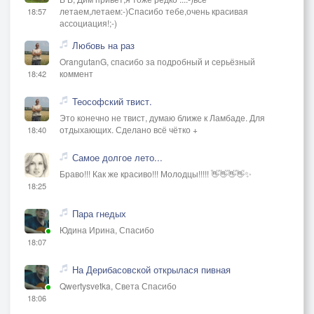
летаем,летаем:-)Спасибо тебе,очень красивая
18:57
ассоциация!;-)
Любовь на раз
OrangutanG, спасибо за подробный и серьёзный
коммент
18:42
Теософский твист.
Это конечно не твист, думаю ближе к Ламбаде. Для
отдыхающих. Сделано всё чётко +
18:40
Самое долгое лето...
Браво!!! Как же красиво!!! Молодцы!!!!! 👋👋👋👋✨
18:25
Пара гнедых
Юдина Ирина, Спасибо
18:07
На Дерибасовской открылася пивная
Qwertysvetka, Света Спасибо
18:06