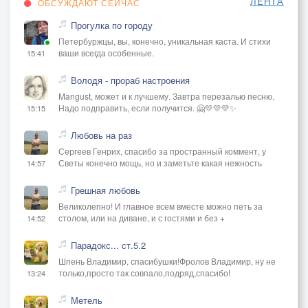
ЛЕНТА
ОБСУЖДАЮТ СЕЙЧАС
Прогулка по городу
Петербуржцы, вы, конечно, уникальная каста. И стихи
ваши всегда особенные.
15:41
Володя - прораб настроения
Mangust, может и к лучшему. Завтра перезалью песню.
Надо подправить, если получится. 🤗💛💛💛✨
15:15
Любовь на раз
Сергеев Генрих, спасибо за пространный коммент, у
Светы конечно мощь, но и заметьте какая нежность
14:57
Грешная любовь
Великолепно! И главное всем вместе можно петь за
столом, или на диване, и с гостями и без +
14:52
Парадокс... ст.5.2
Шпень Владимир, спасибушки!Фролов Владимир, ну не
только,просто так совпало,подряд,спасибо!
13:24
Метель