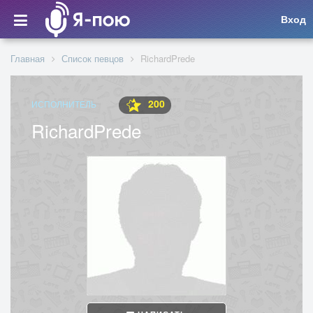
Вход
Главная
Список певцов
RichardPrede
200
ИСПОЛНИТЕЛЬ
RichardPrede