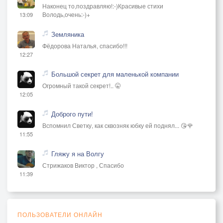
Наконец то,поздравляю!:-)Красивые стихи
Володь,очень:-)+
13:09
Земляника
Фёдорова Наталья, спасибо!!!
12:27
Большой секрет для маленькой компании
Огромный такой секрет!.. 🤫
12:05
Доброго пути!
Вспомнил Светку, как сквозняк юбку ей поднял... 😘🌹
11:55
Гляжу я на Волгу
Стрижаков Виктор , Спасибо
11:39
ПОЛЬЗОВАТЕЛИ ОНЛАЙН