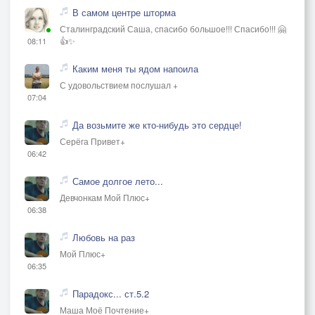
В самом центре шторма
Сталинградский Саша, спасибо большое!!! Спасибо!!! 🤗
👍✨
08:11
Каким меня ты ядом напоила
С удовольствием послушал +
07:04
Да возьмите же кто-нибудь это сердце!
Серёга Привет+
06:42
Самое долгое лето...
Девчонкам Мой Плюс+
06:38
Любовь на раз
Мой Плюс+
06:35
Парадокс... ст.5.2
Маша Моё Почтение+