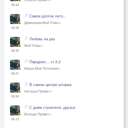
06:42
Самое долгое лето...
Девчонкам Мой Плюс+
06:38
Любовь на раз
Мой Плюс+
06:35
Парадокс... ст.5.2
Маша Моё Почтение+
06:31
В самом центре шторма
Наташа Привет+
06:26
С днём строителя, друзья
Володя Привет+
06:12