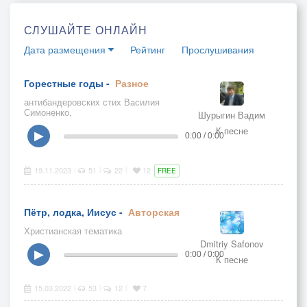
СЛУШАЙТЕ ОНЛАЙН
Дата размещения
Рейтинг
Прослушивания
Горестные годы -
Разное
антибандеровских стих Василия
Симоненко,
Шурыгин Вадим
К песне
▶
0:00 / 0:00
19.11.2023
51
22
12
|
|
|
FREE
Пётр, лодка, Иисус -
Авторская
Христианская тематика
Dmitriy Safonov
▶
0:00 / 0:00
К песне
15.03.2022
53
12
7
|
|
|