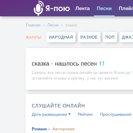
Лента
Песни
Плей
Главная
Песни
сказка
НАРОДНАЯ
РАЗНОЕ
ПОП
ДЖА
ЖАНРЫ:
сказка - нашлось песен
11
Скачать все песни
сказка
онлайн на проекте Я-пою.ру. 
оставляйте отзывы и критику, у нас тут весело!
СЛУШАЙТЕ ОНЛАЙН
Дата размещения
Рейтинг
Прослушивания
Романс -
Авторская