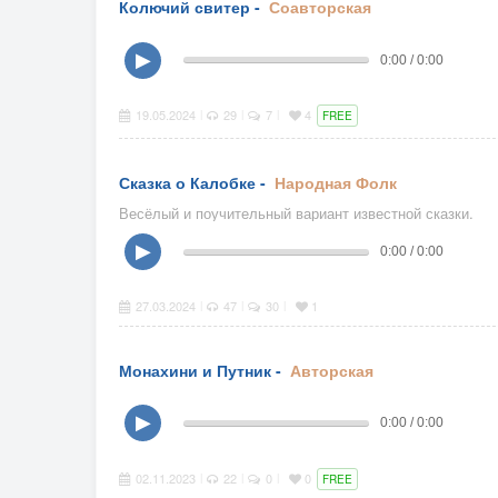
Колючий свитер -
Соавторская
▶
0:00 / 0:00
19.05.2024
29
7
4
|
|
|
FREE
Сказка о Калобке -
Народная
Фолк
Весёлый и поучительный вариант известной сказки.
▶
0:00 / 0:00
27.03.2024
47
30
1
|
|
|
Монахини и Путник -
Авторская
▶
0:00 / 0:00
02.11.2023
22
0
0
|
|
|
FREE