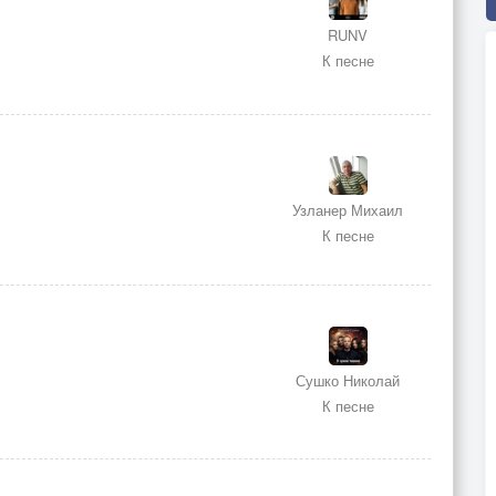
RUNV
К песне
Узланер Михаил
К песне
Сушко Николай
К песне