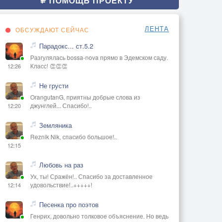
ПОМОЩЬ ПРОЕКТУ
ЛЕНТА
ОБСУЖДАЮТ СЕЙЧАС
Парадокс... ст.5.2
Разгулялась bossa-nova прямо в Эдемском саду.
Класс! 👏👏👏
12:26
Не грусти
OrangutanG, приятны добрые слова из
джунглей... Спасибо!..
12:20
Земляника
Reznik Nik, спасибо большое!..
12:15
Любовь на раз
Ух, ты! Сражён!.. Спасибо за доставленное
удовольствие!..+++++!
12:14
Песенка про поэтов
Генрих, довольно толковое объяснение. Но ведь