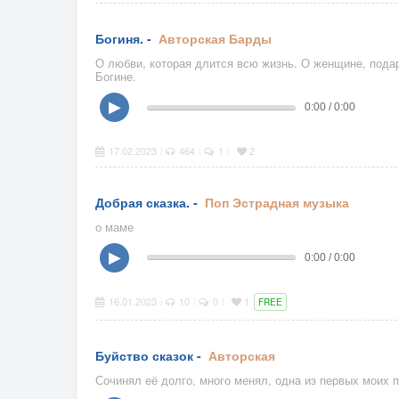
Богиня. -
Авторская
Барды
О любви, которая длится всю жизнь. О женщине, под
Богине.
▶
0:00 / 0:00
17.02.2023
464
1
2
|
|
|
Добрая сказка. -
Поп
Эстрадная музыка
о маме
▶
0:00 / 0:00
16.01.2023
10
0
1
|
|
|
FREE
Буйство сказок -
Авторская
Сочинял её долго, много менял, одна из первых моих п