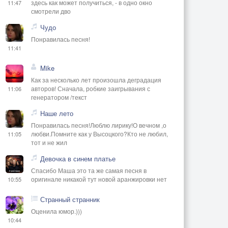
здесь как может получиться, - в одно окно
11:47
смотрели дво
Чудо
Понравилась песня!
11:41
Mike
Как за несколько лет произошла деградация
авторов! Сначала, робкие заигрывания с
11:06
генератором /текст
Наше лето
Понравилась песня!Люблю лирику!О вечном ,о
любви.Помните как у Высоцкого?Кто не любил,
11:05
тот и не жил
Девочка в синем платье
Спасибо Маша это та же самая песня в
оригинале никакой тут новой аранжировки нет
10:55
Странный странник
Оценила юмор.)))
10:44