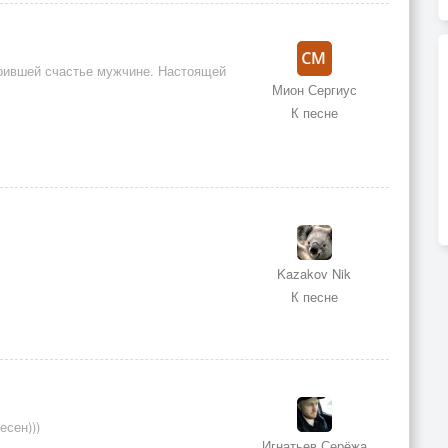
арившей счастье мужчине. Настоящей
Мион Сергиус
К песне
Kazakov Nik
К песне
есен)))
Игнатьев Серёжа