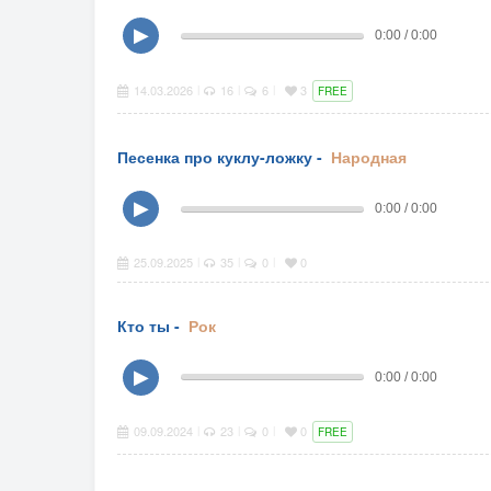
▶
0:00 / 0:00
14.03.2026
16
6
3
|
|
|
FREE
Песенка про куклу-ложку -
Народная
▶
0:00 / 0:00
25.09.2025
35
0
0
|
|
|
Кто ты -
Рок
▶
0:00 / 0:00
09.09.2024
23
0
0
|
|
|
FREE