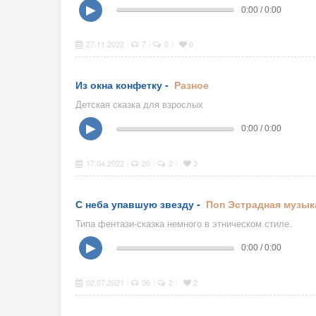
▶
0:00 / 0:00
27.11.2022
7
0
0
|
|
|
Из окна конфетку -
Разное
Детская сказка для взрослых
▶
0:00 / 0:00
17.04.2022
20
2
3
|
|
|
С неба упавшую звезду -
Поп
Эстрадная музык
Типа фентази-сказка немного в этническом стиле.
▶
0:00 / 0:00
02.07.2021
36
2
2
|
|
|