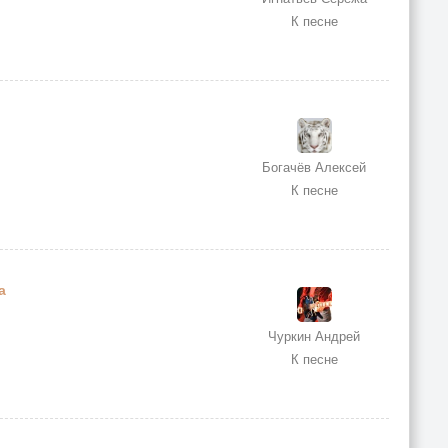
К песне
Богачёв Алексей
К песне
а
Чуркин Андрей
К песне