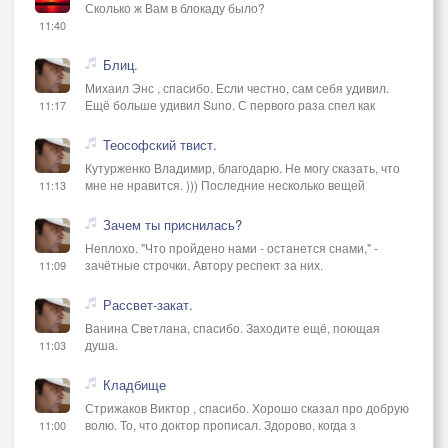
Сколько ж Вам в блокаду было?
11:40
Блиц.
Михаил Энс , спасибо. Если честно, сам себя удивил.
Ещё больше удивил Suno. С первого раза спел как
11:17
Теософский твист.
Кутурженко Владимир, благодарю. Не могу сказать, что
мне не нравится. ))) Последние несколько вещей
11:13
Зачем ты приснилась?
Неплохо. "Что пройдено нами - останется снами," -
зачётные строчки. Автору респект за них.
11:09
Рассвет-закат.
Ванина Светлана, спасибо. Заходите ещё, поющая
душа.
11:03
Кладбище
Стрижаков Виктор , спасибо. Хорошо сказал про добрую
волю. То, что доктор прописал. Здорово, когда з
11:00