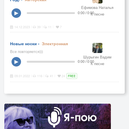
Ефимова Наталья
▶
0:00 / 0:00
К песне
14.12.2023
39
11
7
|
|
|
Новые носки -
Электронная
Все повторяется)))
Шурыгин Вадим
▶
0:00 / 0:00
К песне
09.01.2022
116
41
24
|
|
|
FREE