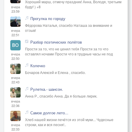
Хороший марш, отмечу праздник! Анна, Володя, третьим
буду! ) +8
вчера
23:59
Прогулка по городу
Фёдорова Наталья, спасибо Наташа за внимание и
отзыв!
вчера
22:51
Разбор поэтических полётов
Прости за то, что не ценил тебя Прости за то что
оставлял ночами Прости что в трудные часы не под
вчера
22:50
Колечко
Бочаров Алексей и Елена , спасибо.
вчера
22:43
Рулетка.- шансон.
Анна Р., спасибо Анна. Да я больше лирик.
вчера
22:36
Самое долгое лето...
Хлеб нашей жизни печётся из этой муки... Чудесные
строки, как и вся песня!..
вчера
22:33