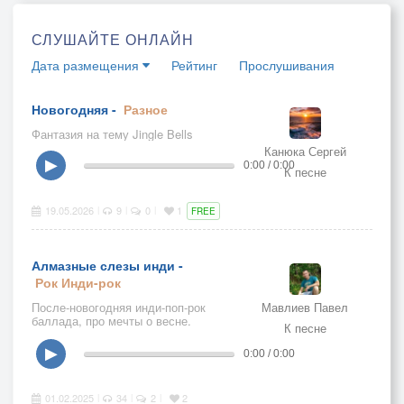
СЛУШАЙТЕ ОНЛАЙН
Дата размещения
Рейтинг
Прослушивания
Новогодняя -
Разное
Фантазия на тему Jingle Bells
Канюка Сергей
▶
0:00 / 0:00
К песне
19.05.2026
9
0
1
|
|
|
FREE
Алмазные слезы инди -
Рок
Инди-рок
После-новогодняя инди-поп-рок
Мавлиев Павел
баллада, про мечты о весне.
К песне
Музыка, слова и исполнение - Павел
Мавлиев.Описание:Жанр: инди-рок/
▶
0:00 / 0:00
инди-поп Февраль 2025 год Музыка,
слова, аранжировка, вокал, бэк-
вокал, запись, сведение и мастеринг
01.02.2025
34
2
2
|
|
|
- Павел МавлиевИстория