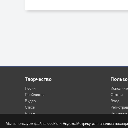
Творчество
Пользо
Песни
Исполнит
Плейлисты
Статьи
Видео
Вход
Стихи
Регистра
Блоги
Подтверж
Мы используем файлы cookie и Яндекс.Метрику для анализа посеща