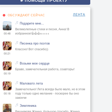
ПОМОЩЬ ПРОЕКТУ
ЛЕНТА
ОБСУЖДАЮТ СЕЙЧАС
Подарите мне...
Великолепные стихи и песня, Анна! В
избранное!👍👍👍+++++
00:48
Песенка про поэтов
Классно! Вот спасибо))
00:21
Возьми мое сердце
Браво, замечательная работа, соавторы!
00:19
Маловато лета
Замечательно! Лета всегда было мало, но в этом
году только одно желание - поскорее бы оно
00:18
закончи
Земляника
Вишнякова Жанна, большое спасибо, Жанна..