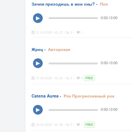
Зачем приходишь в мои сны? -
Поп
▶
0:00 / 0:00
01.04.2026
22
3
1
|
|
|
Жрец -
Авторская
▶
0:00 / 0:00
31.03.2026
20
0
0
|
|
|
FREE
Catena Aurea -
Рок
Прогрессивный рок
▶
0:00 / 0:00
24.04.2022
39
0
1
|
|
|
FREE