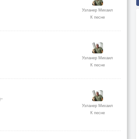
Узланер Михаил
К песне
Узланер Михаил
К песне
?"
Узланер Михаил
К песне