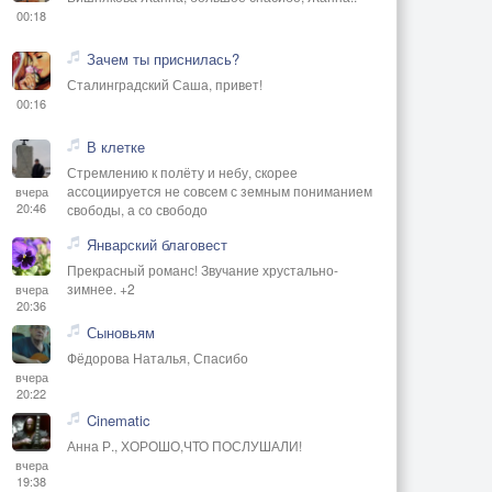
00:18
Зачем ты приснилась?
Сталинградский Саша, привет!
00:16
В клетке
Стремлению к полёту и небу, скорее
ассоциируется не совсем с земным пониманием
вчера
20:46
свободы, а со свободо
Январский благовест
Прекрасный романс! Звучание хрустально-
зимнее. +2
вчера
20:36
Сыновьям
Фёдорова Наталья, Спасибо
вчера
20:22
Cinematic
Анна Р., ХОРОШО,ЧТО ПОСЛУШАЛИ!
вчера
19:38