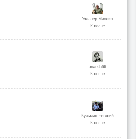
Узланер Михаил
К песне
ananda55
К песне
Кузьмин Евгений
К песне