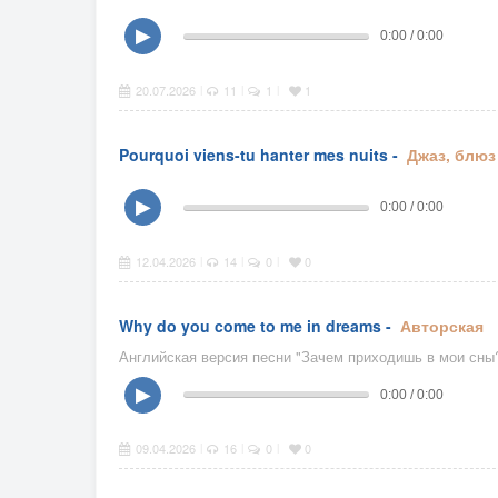
▶
0:00 / 0:00
20.07.2026
11
1
1
|
|
|
Pourquoi viens-tu hanter mes nuits -
Джаз, блюз
▶
0:00 / 0:00
12.04.2026
14
0
0
|
|
|
Why do you come to me in dreams -
Авторская
Английская версия песни "Зачем приходишь в мои сны
▶
0:00 / 0:00
09.04.2026
16
0
0
|
|
|