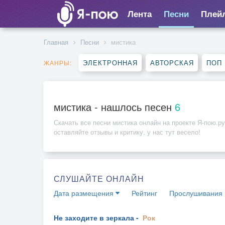
Лента
Песни
Плей
Главная
Песни
мистика
ЭЛЕКТРОННАЯ
АВТОРСКАЯ
ПОП
ЖАНРЫ:
мистика - нашлось песен
6
Скачать все песни
мистика
онлайн на проекте Я-пою.ру
оставляйте отзывы и критику, у нас тут весело!
СЛУШАЙТЕ ОНЛАЙН
Дата размещения
Рейтинг
Прослушивания
Не заходите в зеркала -
Рок