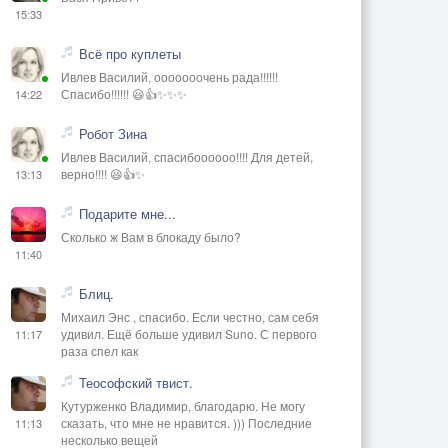
15:33
Всё про куплеты
Ивлев Василий, ооооооочень рада!!!!!!
Спасибо!!!!!! 😃👍✨✨✨
14:22
Робот Зина
Ивлев Василий, спасибоооооо!!!! Для детей,
верно!!!! 😃👍✨
13:13
Подарите мне...
Сколько ж Вам в блокаду было?
11:40
Блиц.
Михаил Энс , спасибо. Если честно, сам себя
удивил. Ещё больше удивил Suno. С первого
11:17
раза спел как
Теософский твист.
Кутурженко Владимир, благодарю. Не могу
сказать, что мне не нравится. ))) Последние
11:13
несколько вещей