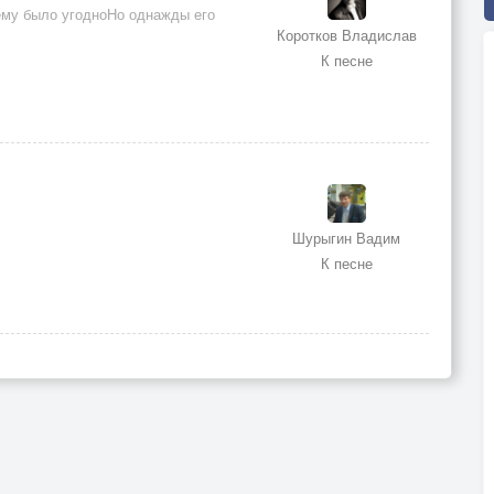
ему было угодноНо однажды его
Коротков Владислав
К песне
Шурыгин Вадим
К песне