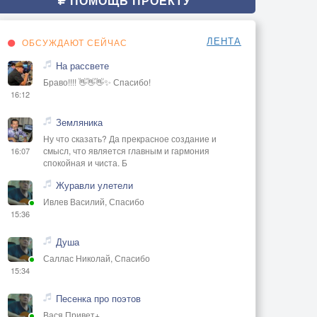
ПОМОЩЬ ПРОЕКТУ
ЛЕНТА
ОБСУЖДАЮТ СЕЙЧАС
На рассвете
Браво!!!! 👋👋👋✨ Спасибо!
16:12
Земляника
Ну что сказать? Да прекрасное создание и
смысл, что является главным и гармония
16:07
спокойная и чиста. Б
Журавли улетели
Ивлев Василий, Спасибо
15:36
Душа
Саллас Николай, Спасибо
15:34
Песенка про поэтов
Вася Привет+