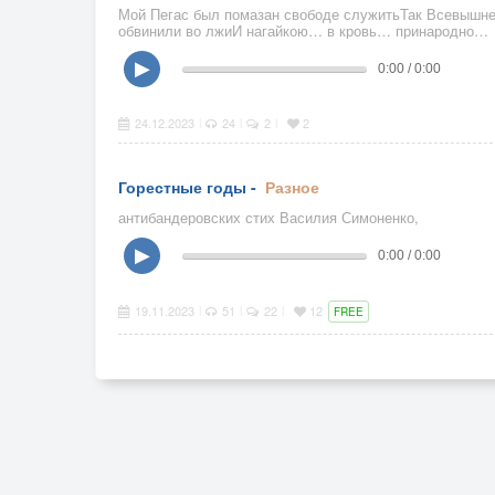
Мой Пегас был помазан свободе служитьТак Всевышн
обвинили во лжиИ нагайкою… в кровь… принародно…
▶
0:00 / 0:00
24.12.2023
24
2
2
|
|
|
Горестные годы -
Разное
антибандеровских стих Василия Симоненко,
▶
0:00 / 0:00
19.11.2023
51
22
12
|
|
|
FREE