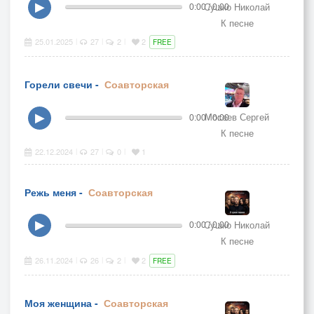
Сушко Николай
▶
0:00 / 0:00
К песне
25.01.2025
27
2
2
|
|
|
FREE
Горели свечи -
Соавторская
Мосеев Сергей
▶
0:00 / 0:00
К песне
22.12.2024
27
0
1
|
|
|
Режь меня -
Соавторская
Сушко Николай
▶
0:00 / 0:00
К песне
26.11.2024
26
2
2
|
|
|
FREE
Моя женщина -
Соавторская