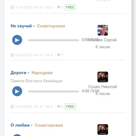
17.06.2025
23
0
0
|
|
|
FREE
Не скучай -
Соавторская
Мосеев Сергей
▶
0:00 / 0:00
К песне
04.06.2025
43
9
5
|
|
|
Дороги -
Народная
Памяти Вахтанга Кикабидзе
Сушко Николай
▶
0:00 / 0:00
К песне
19.04.2025
31
0
0
|
|
|
FREE
О любви -
Соавторская