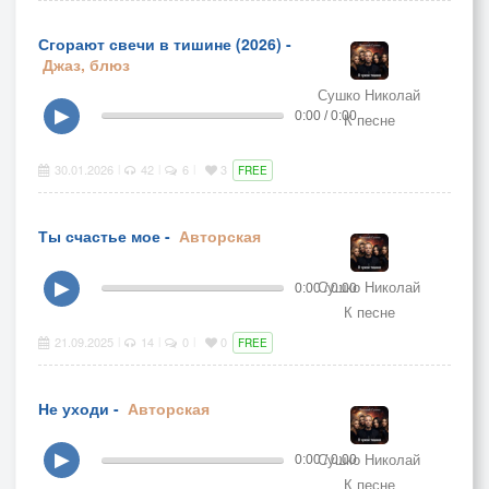
Сгорают свечи в тишине (2026) -
Джаз, блюз
Сушко Николай
▶
0:00 / 0:00
К песне
30.01.2026
42
6
3
|
|
|
FREE
Ты счастье мое -
Авторская
Сушко Николай
▶
0:00 / 0:00
К песне
21.09.2025
14
0
0
|
|
|
FREE
Не уходи -
Авторская
Сушко Николай
▶
0:00 / 0:00
К песне