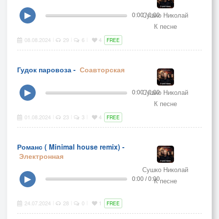
Сушко Николай
▶
0:00 / 0:00
К песне
08.08.2024
29
6
4
|
|
|
FREE
Гудок паровоза -
Соавторская
Сушко Николай
▶
0:00 / 0:00
К песне
01.08.2024
23
3
4
|
|
|
FREE
Романс ( Minimal house remix) -
Электронная
Сушко Николай
▶
0:00 / 0:00
К песне
24.07.2024
28
0
1
|
|
|
FREE