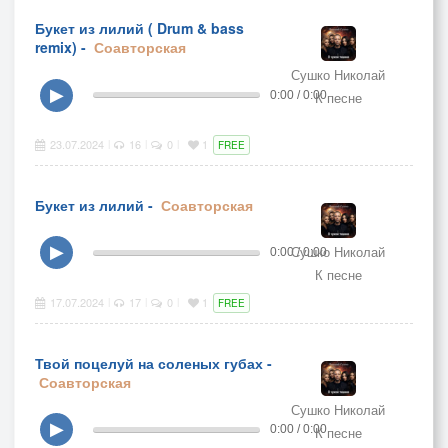
Букет из лилий ( Drum & bass
remix) -
Соавторская
Сушко Николай
▶
0:00 / 0:00
К песне
23.07.2024
16
0
1
|
|
|
FREE
Букет из лилий -
Соавторская
Сушко Николай
▶
0:00 / 0:00
К песне
17.07.2024
17
0
1
|
|
|
FREE
Твой поцелуй на соленых губах -
Соавторская
Сушко Николай
▶
0:00 / 0:00
К песне