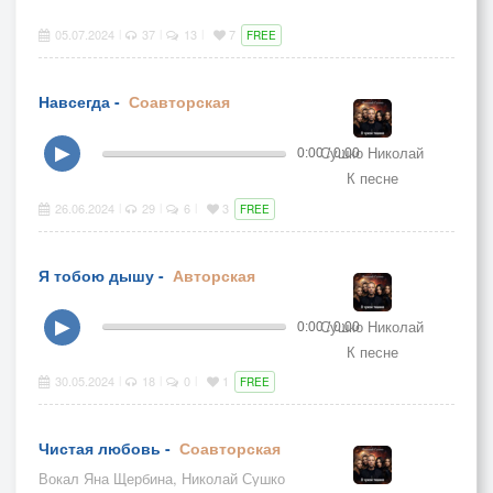
05.07.2024
37
13
7
|
|
|
FREE
Навсегда -
Соавторская
Сушко Николай
▶
0:00 / 0:00
К песне
26.06.2024
29
6
3
|
|
|
FREE
Я тобою дышу -
Авторская
Сушко Николай
▶
0:00 / 0:00
К песне
30.05.2024
18
0
1
|
|
|
FREE
Чистая любовь -
Соавторская
Вокал Яна Щербина, Николай Сушко