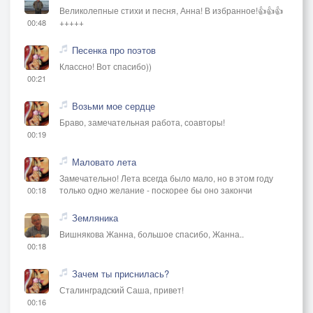
Великолепные стихи и песня, Анна! В избранное!👍👍👍
+++++
00:48
Песенка про поэтов
Классно! Вот спасибо))
00:21
Возьми мое сердце
Браво, замечательная работа, соавторы!
00:19
Маловато лета
Замечательно! Лета всегда было мало, но в этом году
только одно желание - поскорее бы оно закончи
00:18
Земляника
Вишнякова Жанна, большое спасибо, Жанна..
00:18
Зачем ты приснилась?
Сталинградский Саша, привет!
00:16