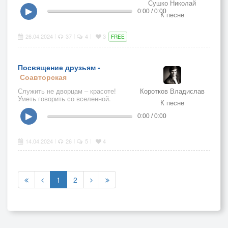
Сушко Николай
▶
0:00 / 0:00
К песне
26.04.2024
37
4
3
|
|
|
FREE
Посвящение друзьям -
Соавторская
Служить не дворцам – красоте!
Коротков Владислав
Уметь говорить со вселенной.
К песне
▶
0:00 / 0:00
14.04.2024
26
5
4
|
|
|
1
2