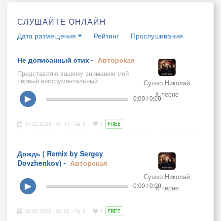
СЛУШАЙТЕ ОНЛАЙН
Дата размещения
Рейтинг
Прослушивания
Не дописанный стих -
Авторская
Представляю вашему вниманию мой
первый инструментальный
Сушко Николай
симфонический альбом, все мои
К песне
лучшие песни собраны здесь в
▶
0:00 / 0:00
инструментально - симфоническом
оформлении
17.02.2026
11
0
1
|
|
|
FREE
Дождь ( Remix by Sergey
Dovzhenkov) -
Авторская
Сушко Николай
▶
0:00 / 0:00
К песне
06.02.2026
26
3
1
|
|
|
FREE