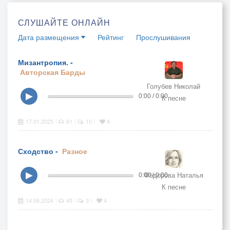
СЛУШАЙТЕ ОНЛАЙН
Дата размещения
Рейтинг
Прослушивания
Мизантропия. -
Авторская
Барды
Голубев Николай
▶
0:00 / 0:00
К песне
17.01.2025
61
10
4
|
|
|
Сходство -
Разное
Фёдорова Наталья
▶
0:00 / 0:00
К песне
14.06.2024
45
3
4
|
|
|