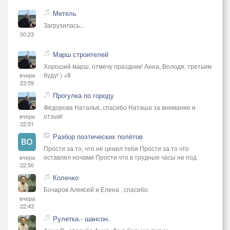
Метель
Загрузилась...
00:23
Марш строителей
Хороший марш, отмечу праздник! Анна, Володя, третьим
буду! ) +8
вчера
23:59
Прогулка по городу
Фёдорова Наталья, спасибо Наташа за внимание и
отзыв!
вчера
22:51
Разбор поэтических полётов
Прости за то, что не ценил тебя Прости за то что
оставлял ночами Прости что в трудные часы не под
вчера
22:50
Колечко
Бочаров Алексей и Елена , спасибо.
вчера
22:43
Рулетка.- шансон.