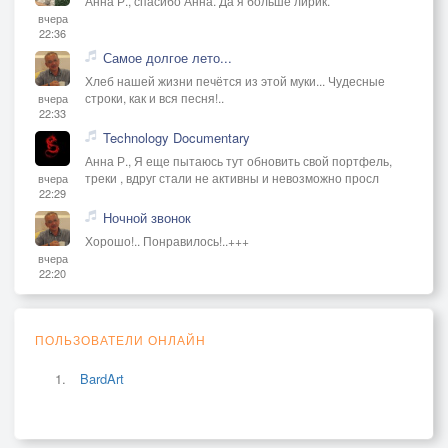
Анна Р., спасибо Анна. Да я больше лирик.
вчера
22:36
Самое долгое лето...
Хлеб нашей жизни печётся из этой муки... Чудесные
строки, как и вся песня!..
вчера
22:33
Technology Documentary
Анна Р., Я еще пытаюсь тут обновить свой портфель,
треки , вдруг стали не активны и невозможно просл
вчера
22:29
Ночной звонок
Хорошо!.. Понравилось!..+++
вчера
22:20
ПОЛЬЗОВАТЕЛИ ОНЛАЙН
BardArt