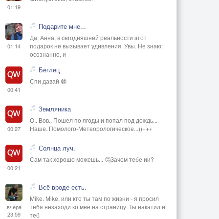
01:19
Подарите мне...
Да, Анна, в сегодняшней реальности этот
подарок не вызывает удивления. Увы. Не знаю:
01:14
осознанно, и
Беглец
Спи давай 😁
00:41
Земляника
О.. Вов.. Пошел по ягоды и попал под дождь...
Наше. Помолого-Метеорологическое...))+++
00:27
Солнца луч.
Сам так хорошо можешь... 🤔Зачем тебе ии?
00:21
Всё вроде есть.
Mike. Mike, или кто ты там по жизни - я просил
тебя незаходи ко мне на страницу. Ты накатил и
вчера
23:59
теб