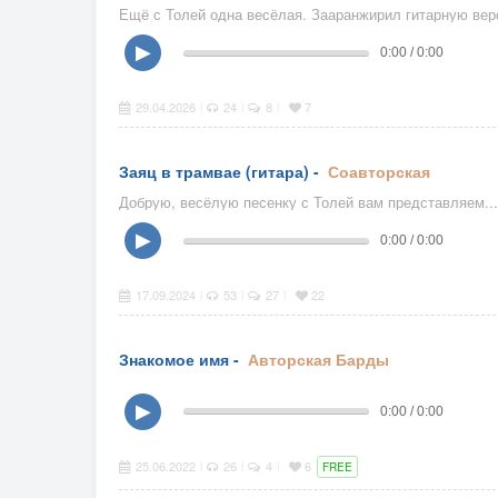
Ещё с Толей одна весёлая. Зааранжирил гитарную верс
▶
0:00 / 0:00
29.04.2026
24
8
7
|
|
|
Заяц в трамвае (гитара) -
Соавторская
Добрую, весёлую песенку с Толей вам представляем...
▶
0:00 / 0:00
17.09.2024
53
27
22
|
|
|
Знакомое имя -
Авторская
Барды
▶
0:00 / 0:00
25.06.2022
26
4
6
|
|
|
FREE