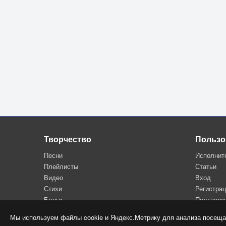
Творчество
Пользо
Песни
Исполнит
Плейлисты
Статьи
Видео
Вход
Стихи
Регистра
Блоги
Подтверж
Мы используем файлы cookie и Яндекс.Метрику для анализа посеща