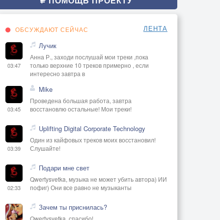
ПОМОЩЬ ПРОЕКТУ
ЛЕНТА
ОБСУЖДАЮТ СЕЙЧАС
Лучик
Анна Р., заходи послушай мои треки ,пока
только верхние 10 треков примерно , если
03:47
интересно завтра в
Mike
Проведена большая работа, завтра
восстановлю остальные! Мои треки!
03:45
Uplifting Digital Corporate Technology
Один из кайфовых треков моих восстановил!
Слушайте!
03:39
Подари мне свет
Qwertysvetka, музыка не может убить автора) ИИ
пофиг) Они все равно не музыканты
02:33
Зачем ты приснилась?
Qwertysvetka, спасибо!