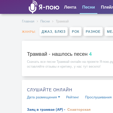
Лента
Песни
Плей
Главная
Песни
Трамвай
ДЖАЗ, БЛЮЗ
РОК
РАЗНОЕ
МЕ
ЖАНРЫ:
Трамвай - нашлось песен
4
Скачать все песни
Трамвай
онлайн на проекте Я-пою.ру
оставляйте отзывы и критику, у нас тут весело!
СЛУШАЙТЕ ОНЛАЙН
Дата размещения
Рейтинг
Прослушивания
Заяц в трамвае (АР) -
Соавторская