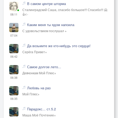
В самом центре шторма
Сталинградский Саша, спасибо большое!!! Спасибо!!! 🤗
👍✨
08:11
Каким меня ты ядом напоила
С удовольствием послушал +
07:04
Да возьмите же кто-нибудь это сердце!
Серёга Привет+
06:42
Самое долгое лето...
Девчонкам Мой Плюс+
06:38
Любовь на раз
Мой Плюс+
06:35
Парадокс... ст.5.2
Маша Моё Почтение+