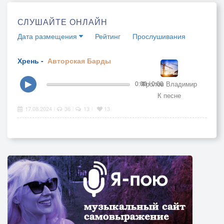
СЛУШАЙТЕ ОНЛАЙН
Дата размещения
Рейтинг
Прослушивания
Хрень -
Авторская
Барды
Фролов Владимир
▶
0:00 / 0:00
К песне
17.08.2024
36
13
13
|
|
|