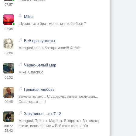
07:57
Mike
Шурин - это брат жены, кто тебе брат?
07:35
Всё про куплеты
Mangust, спасибо огромное!!! 🌸🌸🌸
07:26
Чёрно-белый мир
Mike, Спасибо
05:52
Грешная любовь
Замечательно!.. С удовольствием послушал...
Соавторам +++!
00:45
Закулисье ...ст.7.12
Mangust. Привет, Мария). Я коротко. За песню,
стихи, исполнение + Всё как в жизни. Ум
вчера
23:42