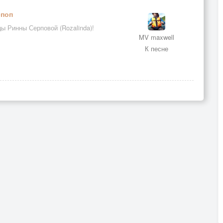
-поп
ы Ринны Серповой (Rozalinda)!
MV maxwell
К песне