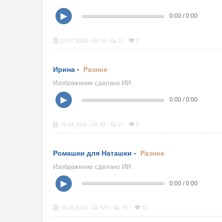
▶
0:00 / 0:00
03.07.2026
18
2
2
|
|
|
Ирина -
Разное
Изображение сделано ИИ
▶
0:00 / 0:00
13.04.2026
23
2
2
|
|
|
Ромашки для Наташки -
Разное
Изображение сделано ИИ
▶
0:00 / 0:00
30.06.2024
127
18
10
|
|
|