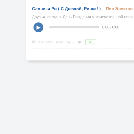
Слоники Ри ( С Днюхой, Ринна! ) -
Поп
Электро
Друзья, сегодня День Рождения у замечательной певиц
▶
0:00 / 0:00
03.05.2023
67
9
7
|
|
|
FREE