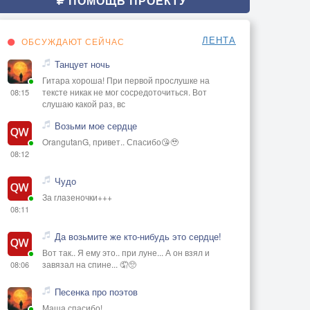
ПОМОЩЬ ПРОЕКТУ
ЛЕНТА
ОБСУЖДАЮТ СЕЙЧАС
Танцует ночь
Гитара хороша! При первой прослушке на
тексте никак не мог сосредоточиться. Вот
08:15
слушаю какой раз, вс
Возьми мое сердце
OrangutanG, привет.. Спасибо😘🥹
08:12
Чудо
За глазеночки+++
08:11
Да возьмите же кто-нибудь это сердце!
Вот так.. Я ему это.. при луне... А он взял и
завязал на спине... 🤦🥺
08:06
Песенка про поэтов
Маша спасибо!