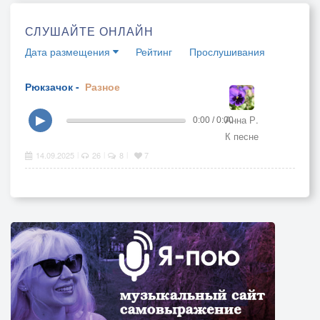
СЛУШАЙТЕ ОНЛАЙН
Дата размещения
Рейтинг
Прослушивания
Рюкзачок -
Разное
Анна Р.
▶
0:00 / 0:00
К песне
14.09.2025
26
8
7
|
|
|