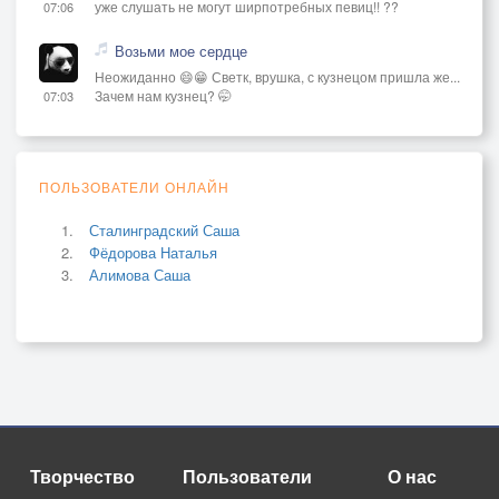
уже слушать не могут ширпотребных певиц!! ??
07:06
Возьми мое сердце
Неожиданно 😄😁 Светк, врушка, с кузнецом пришла же...
Зачем нам кузнец? 🤭
07:03
ПОЛЬЗОВАТЕЛИ ОНЛАЙН
Сталинградский Саша
Фёдорова Наталья
Алимова Саша
Творчество
Пользователи
О нас