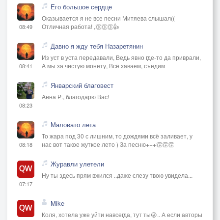
Его большое сердце
Оказывается я не все песни Митяева слышал((
Отличная работа! ,👏👏👏👍
08:49
Давно я жду тебя Назаретянин
Из уст в уста передавали, Ведь явно где-то да приврали,
А мы за чистую монету, Всё хаваем, съедим
08:41
Январский благовест
Анна Р., благодарю Вас!
08:23
Маловато лета
То жара под 30 с лишним, то дождями всё заливает, у
нас вот такое жуткое лето ) За песню+++👏👏👏
08:18
Журавли улетели
Ну ты здесь прям вжился ..даже слезу твою увидела...
07:17
Mike
Коля, хотела уже уйти навсегда, тут ты😜.. А если авторы