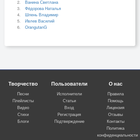
Ванина Светлана
Фёдорова Наталья
Шпень Владимир
Ивлев Василий
OrangutanG
Творчество
Пользователи
О нас
Песни
Исполнители
Правила
Плейлисты
Статьи
Помощь
Видео
Вход
Лицензия
Стихи
Регистрация
Отзывы
Блоги
Подтверждение
Контакты
Политика
конфиденциальности