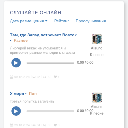
СЛУШАЙТЕ ОНЛАЙН
Дата размещения
Рейтинг
Прослушивания
Там, где Запад встречает Восток
-
Разное
Лиргерой никак не угомонится и
Alsuno
примеряет разные мелодии к старым
К песне
словам
▶
0:00 / 0:00
09.12.2024
35
6
1
|
|
|
У моря -
Поп
третья попытка загрузить
Alsuno
▶
0:00 / 0:00
К песне
29.10.2024
34
0
0
|
|
|