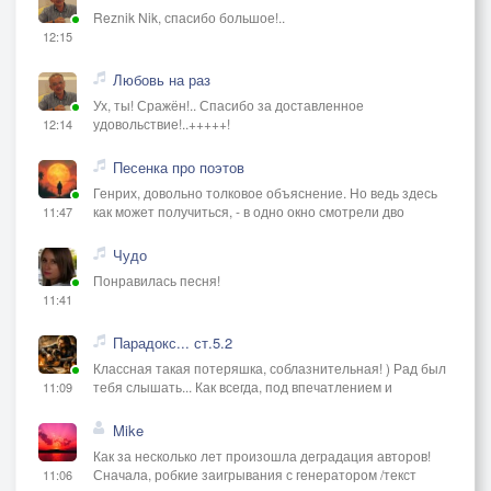
Reznik Nik, спасибо большое!..
12:15
Любовь на раз
Ух, ты! Сражён!.. Спасибо за доставленное
удовольствие!..+++++!
12:14
Песенка про поэтов
Генрих, довольно толковое объяснение. Но ведь здесь
как может получиться, - в одно окно смотрели дво
11:47
Чудо
Понравилась песня!
11:41
Парадокс... ст.5.2
Классная такая потеряшка, соблазнительная! ) Рад был
тебя слышать... Как всегда, под впечатлением и
11:09
Mike
Как за несколько лет произошла деградация авторов!
Сначала, робкие заигрывания с генератором /текст
11:06