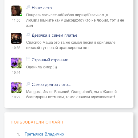
Наше лето
Понравилась песня!Люблю лирику!О вечном ,о
любви.Помните как у Высоцкого?Кто не любил, тот и не
11:05
жил
Девочка в синем платье
Спасибо Маша это та же самая песня в оригинале
никакой тут новой аранжировки нет
10:55
Странный странник
Оценила юмор.)))
10:44
Самое долгое лето...
Mangust, Ивлев Василий, OrangutanG, мы с Жанной
благодарны всем вам, такие отклики вдохновляют!
10:27
ПОЛЬЗОВАТЕЛИ ОНЛАЙН
Третьяков Владимир