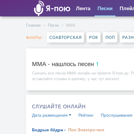
Лента
Песни
Плей
Главная
Песни
ММА
СОАВТОРСКАЯ
РОК
ПОП
РАЗ
ЖАНРЫ:
ММА - нашлось песен
1
Скачать все песни
ММА
онлайн на проекте Я-пою.ру. Р
оставляйте отзывы и критику, у нас тут весело!
СЛУШАЙТЕ ОНЛАЙН
Дата размещения
Рейтинг
Прослушивания
Бодрые бёдра -
Поп
Электро-поп