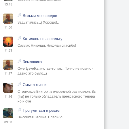
13:45
Возьми мое сердце
Задуэтились...) Хорошо!..
11:50
Катилась по асфальту
Саллас Николай, Николай спасибо!
11:33
Земляника
Qwertysvetka, ну, где-то так... Точно не помню -
давно это было...)
11:17
Смысл жизни.
Стрижаков Виктор , в очередной раз поклон. Вы
(Ты) не только обладатель прекрасного тенора
11:16
но и оче
Прогуляться я решил
Высоцкая Галина, Спасибо
09:03