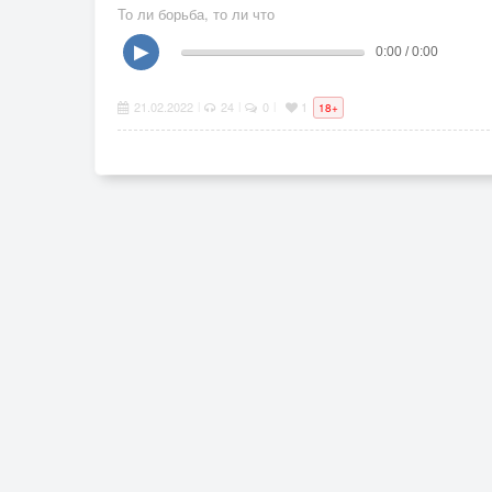
То ли борьба, то ли что
▶
0:00 / 0:00
21.02.2022
24
0
1
|
|
|
18+