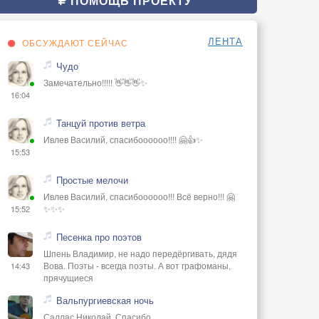
ПОМОЩЬ ПРОЕКТУ
ЛЕНТА
ОБСУЖДАЮТ СЕЙЧАС
Чудо
Замечательно!!!!! 👋👋👋✨
16:04
Танцуй против ветра
Ивлев Василий, спасибоооооо!!!! 🤗👍✨
15:53
Простые мелочи
Ивлев Василий, спасибоооооо!!! Всё верно!!! 🤗
✨✨✨
15:52
Песенка про поэтов
Шпень Владимир, не надо передёргивать, дядя
Вова. Поэты - всегда поэты. А вот графоманы,
14:43
прячущиеся
Вальпургиевская ночь
Саллас Николай, Спасибо