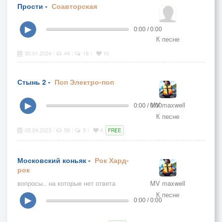
Прости -
Соавторская
▶
0:00 / 0:00
К песне
30.01.2024
44
18
10
|
|
|
Стынь 2 -
Поп
Электро-поп
MV maxwell
▶
0:00 / 0:00
К песне
05.04.2023
56
5
4
|
|
|
FREE
Московский коньяк -
Рок
Хард-
рок
вопросы.. на которые нет ответа
MV maxwell
К песне
▶
0:00 / 0:00