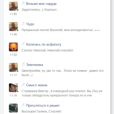
Возьми мое сердце
Задуэтились...) Хорошо!..
11:50
Чудо
Прекрасная песня! Василий, мои аплодисменты!..+++
11:46
Катилась по асфальту
Саллас Николай, Николай спасибо!
11:33
Земляника
Qwertysvetka, ну, где-то так... Точно не помню - давно это
было...)
11:17
Смысл жизни.
Стрижаков Виктор , в очередной раз поклон. Вы (Ты) не
только обладатель прекрасного тенора но и оче
11:16
Прогуляться я решил
Высоцкая Галина, Спасибо