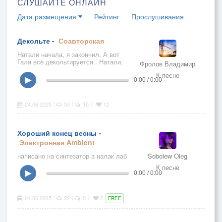
СЛУШАЙТЕ ОНЛАЙН
Дата размещения
Рейтинг
Прослушивания
Декольте -
Соавторская
Натали начала, я закончил. А вот
Галя всё декольтируется.. Натали,
Фролов Владимир
твои ожидания оправдались ?
К песне
▶
0:00 / 0:00
24.06.2025
50
15
12
|
|
|
Хороший конец весны -
Электронная
Ambient
написано на синтезатор а налак лаб
Sobolew Oleg
К песне
▶
0:00 / 0:00
04.06.2025
22
0
2
|
|
|
FREE