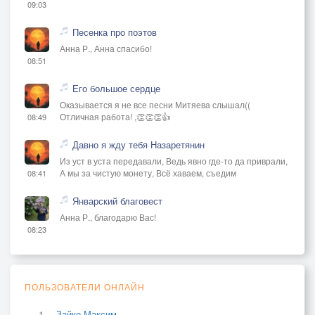
09:03
Песенка про поэтов
Анна Р., Анна спасибо!
08:51
Его большое сердце
Оказывается я не все песни Митяева слышал((
Отличная работа! ,👏👏👏👍
08:49
Давно я жду тебя Назаретянин
Из уст в уста передавали, Ведь явно где-то да приврали,
А мы за чистую монету, Всё хаваем, съедим
08:41
Январский благовест
Анна Р., благодарю Вас!
08:23
ПОЛЬЗОВАТЕЛИ ОНЛАЙН
Зайко Максим