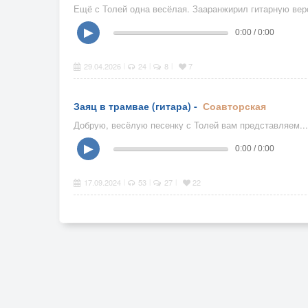
Ещё с Толей одна весёлая. Зааранжирил гитарную верс
▶
0:00 / 0:00
29.04.2026
24
8
7
|
|
|
Заяц в трамвае (гитара) -
Соавторская
Добрую, весёлую песенку с Толей вам представляем...
▶
0:00 / 0:00
17.09.2024
53
27
22
|
|
|