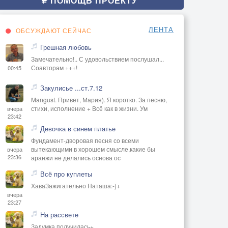
ПОМОЩЬ ПРОЕКТУ
ЛЕНТА
ОБСУЖДАЮТ СЕЙЧАС
Грешная любовь
Замечательно!.. С удовольствием послушал...
Соавторам +++!
00:45
Закулисье ...ст.7.12
Mangust. Привет, Мария). Я коротко. За песню,
стихи, исполнение + Всё как в жизни. Ум
вчера
23:42
Девочка в синем платье
Фундамент-дворовая песня со всеми
вытекающими в хорошем смысле,какие бы
вчера
23:36
аранжи не делались основа ос
Всё про куплеты
ХаваЗажигательно Наташа:-)+
вчера
23:27
На рассвете
Задумка получилась+