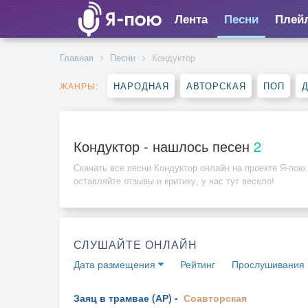
Лента
Песни
Плей
Главная
Песни
Кондуктор
НАРОДНАЯ
АВТОРСКАЯ
ПОП
ЖАНРЫ:
Кондуктор - нашлось песен
2
Скачать все песни
Кондуктор
онлайн на проекте Я-пою.
оставляйте отзывы и критику, у нас тут весело!
СЛУШАЙТЕ ОНЛАЙН
Дата размещения
Рейтинг
Прослушивания
Заяц в трамвае (АР) -
Соавторская