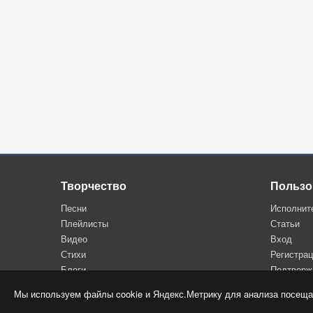
Творчество
Пользо
Песни
Исполнит
Плейлисты
Статьи
Видео
Вход
Стихи
Регистра
Блоги
Подтверж
Мы используем файлы cookie и Яндекс.Метрику для анализа посеща