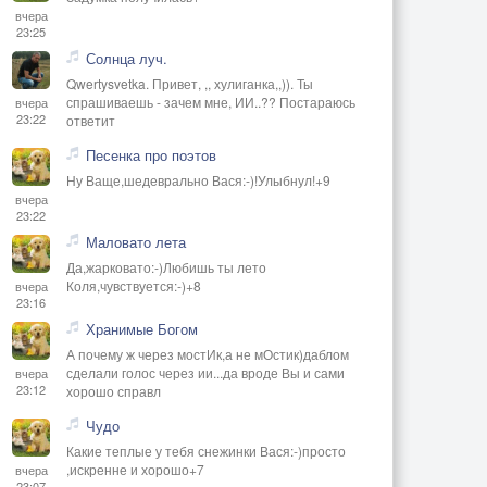
вчера
23:25
Солнца луч.
Qwertysvetka. Привет, ,, хулиганка,,)). Ты
спрашиваешь - зачем мне, ИИ..?? Постараюсь
вчера
23:22
ответит
Песенка про поэтов
Ну Ваще,шедеврально Вася:-)!Улыбнул!+9
вчера
23:22
Маловато лета
Да,жарковато:-)Любишь ты лето
Коля,чувствуется:-)+8
вчера
23:16
Хранимые Богом
А почему ж через мостИк,а не мОстик)даблом
сделали голос через ии...да вроде Вы и сами
вчера
23:12
хорошо справл
Чудо
Какие теплые у тебя снежинки Вася:-)просто
,искренне и хорошо+7
вчера
23:07