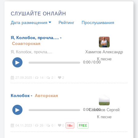
СЛУШАЙТЕ ОНЛАЙН
Дата размещения
Рейтинг
Прослушивания
Я, Колобок, прочла…. -
Соавторская
Я, Колобок, прочла….
Хамитов Александр
К песне
▶
0:00 / 0:00
27.09.2025
14
2
2
|
|
|
Колобок -
Авторская
Семёнов Сергей
▶
0:00 / 0:00
К песне
04.11.2023
26
0
0
|
|
|
18+
FREE