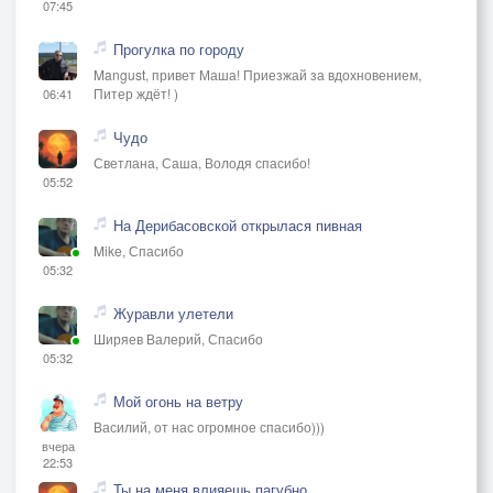
07:45
Прогулка по городу
Mangust, привет Маша! Приезжай за вдохновением,
Питер ждёт! )
06:41
Чудо
Светлана, Саша, Володя спасибо!
05:52
На Дерибасовской открылася пивная
Mike, Спасибо
05:32
Журавли улетели
Ширяев Валерий, Спасибо
05:32
Мой огонь на ветру
Василий, от нас огромное спасибо)))
вчера
22:53
Ты на меня влияешь пагубно