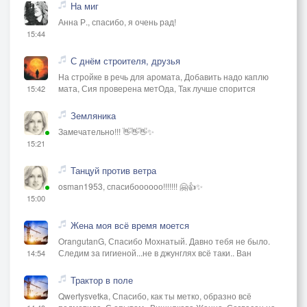
На миг
Анна Р., спасибо, я очень рад!
15:44
С днём строителя, друзья
На стройке в речь для аромата, Добавить надо каплю
мата, Сия проверена метОда, Так лучше спорится
15:42
Земляника
Замечательно!!! 👋👋👋✨
15:21
Танцуй против ветра
osman1953, спасибоооооо!!!!!!! 🤗👍✨
15:00
Жена моя всё время моется
OrangutanG, Спасибо Мохнатый. Давно тебя не было.
Следим за гигиеной...не в джунглях всё таки.. Ван
14:54
Трактор в поле
Qwertysvetka, Спасибо, как ты метко, образно всё