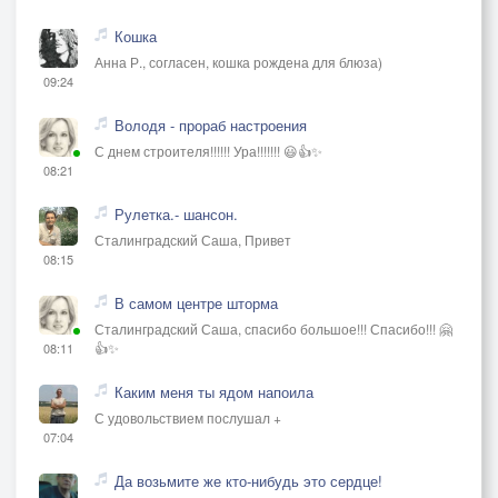
Кошка
Анна Р., согласен, кошка рождена для блюза)
09:24
Володя - прораб настроения
С днем строителя!!!!!! Ура!!!!!!! 😃👍✨
08:21
Рулетка.- шансон.
Сталинградский Саша, Привет
08:15
В самом центре шторма
Сталинградский Саша, спасибо большое!!! Спасибо!!! 🤗
👍✨
08:11
Каким меня ты ядом напоила
С удовольствием послушал +
07:04
Да возьмите же кто-нибудь это сердце!