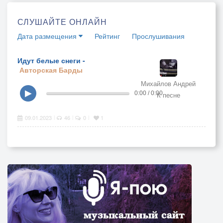
СЛУШАЙТЕ ОНЛАЙН
Дата размещения
Рейтинг
Прослушивания
Идут белые снеги -
Авторская
Барды
Михайлов Андрей
▶
0:00 / 0:00
К песне
09.01.2023
46
0
1
|
|
|