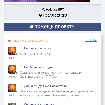
НАМ 15 ЛЕТ
НОВАЯ ВЕРСИЯ
ПОМОЩЬ ПРОЕКТУ
ЛЕНТА
ОБСУЖДАЮТ СЕЙЧАС
Песенка про поэтов
Анна Р., Анна спасибо!
08:51
Его большое сердце
Оказывается я не все песни Митяева слышал((
Отличная работа! ,👏👏👏👍
08:49
Давно я жду тебя Назаретянин
Из уст в уста передавали, Ведь явно где-то да приврали,
А мы за чистую монету, Всё хаваем, съедим
08:41
Январский благовест