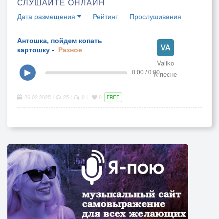
СЛУШАЙТЕ ОНЛАЙН
Дата размещения
Рейтинг
Прослушивания
Антошка, пойдем копать
картошку -
Разное
Valiko
▶
0:00 / 0:00
К песне
26.02.2025
25
0
0
|
|
|
FREE