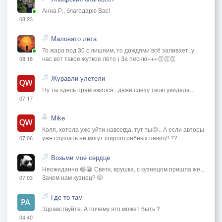
Анна Р., благодарю Вас!
08:23
Маловато лета
То жара под 30 с лишним, то дождями всё заливает, у
нас вот такое жуткое лето ) За песню+++👏👏👏
08:18
Журавли улетели
Ну ты здесь прям вжился ..даже слезу твою увидела...
07:17
Mike
Коля, хотела уже уйти навсегда, тут ты😜.. А если авторы
уже слушать не могут ширпотребных певиц!! ??
07:06
Возьми мое сердце
Неожиданно 😄😁 Светк, врушка, с кузнецом пришла же...
Зачем нам кузнец? 🤭
07:03
Где то там
Здравствуйте. А почему это может быть ?
04:40