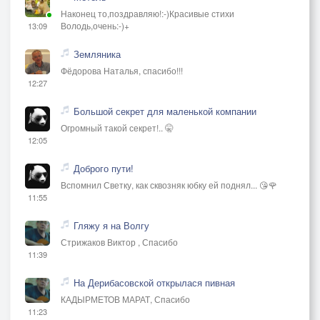
Наконец то,поздравляю!:-)Красивые стихи
Володь,очень:-)+
13:09
Земляника
Фёдорова Наталья, спасибо!!!
12:27
Большой секрет для маленькой компании
Огромный такой секрет!.. 🤫
12:05
Доброго пути!
Вспомнил Светку, как сквозняк юбку ей поднял... 😘🌹
11:55
Гляжу я на Волгу
Стрижаков Виктор , Спасибо
11:39
На Дерибасовской открылася пивная
КАДЫРМЕТОВ МАРАТ, Спасибо
11:23