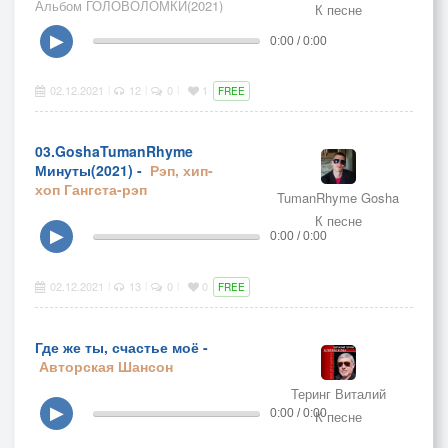
Альбом ГОЛОВОЛОМКИ(2021)
К песне
▶
0:00 / 0:00
02.12.2021
12
0
1
|
|
|
FREE
03.GoshaTumanRhyme
Минуты(2021) -
Рэп, хип-
хоп
Гангста-рэп
TumanRhyme Gosha
К песне
▶
0:00 / 0:00
02.12.2021
13
0
0
|
|
|
FREE
Где же ты, счастье моё -
Авторская
Шансон
Теринг Виталий
▶
0:00 / 0:00
К песне