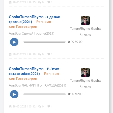
28.03.2022
25
0
1
|
|
|
GoshaTumanRhyme - Сделай
громче(2021) -
Рэп, хип-
хоп
Гангста-рэп
TumanRhyme Gosha
Альбом Сделай Громче(2021)
К песне
▶
0:00 / 0:00
28.03.2022
18
0
1
|
|
|
GoshaTumanRhyme - В Этих
катакомбах(2021) -
Рэп, хип-
хоп
Гангста-рэп
TumanRhyme Gosha
Альбом ЛАБИРИНТЫ ГОРОДА(2021)
К песне
▶
0:00 / 0:00
28.03.2022
12
0
1
|
|
|