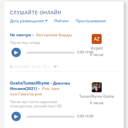
СЛУШАЙТЕ ОНЛАЙН
Дата размещения
Рейтинг
Прослушивания
Не смотри -
Авторская
Барды
Песня под гитару
Azgard
▶
0:00 / 0:00
К песне
03.05.2022
33
0
1
|
|
|
GoshaTumanRhyme - Девочка
Ипомея(2021) -
Рэп, хип-
хоп
Гангста-рэп
TumanRhyme Gosha
Песня про почти наркотики
К песне
психоделика личный опыт НЕ
УПОТРЕБЛЯЙТЕ НАРКОТИКИ Я
УПОТРЕБЛЮ ИХ ЗА ВАС!!!
▶
0:00 / 0:00