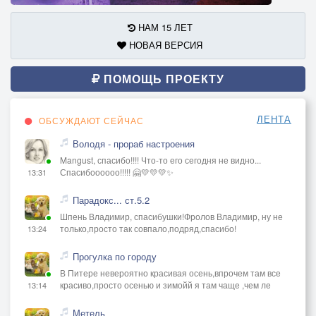
НАМ 15 ЛЕТ
НОВАЯ ВЕРСИЯ
ПОМОЩЬ ПРОЕКТУ
ЛЕНТА
ОБСУЖДАЮТ СЕЙЧАС
Володя - прораб настроения
Mangust, спасибо!!!! Что-то его сегодня не видно...
Спасибоооооо!!!!! 🤗💛💛💛✨
13:31
Парадокс... ст.5.2
Шпень Владимир, спасибушки!Фролов Владимир, ну не
только,просто так совпало,подряд,спасибо!
13:24
Прогулка по городу
В Питере невероятно красивая осень,впрочем там все
красиво,просто осенью и зимойй я там чаще ,чем ле
13:14
Метель