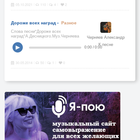
05.10.2021
110
4
2
|
|
|
Дороже всех наград -
Разное
Слова песни"Дороже всех
наград"А.Десницкого.Муз.Черняева
Черняев Александр
А.П.Исп.Черняев А.П.
К песне
▶
0:00 / 0:00
30.05.2014
50
1
0
|
|
|