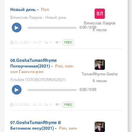
Новый день -
Поп
Вячеслав Лавров - Новый день
Вячеслав Лавров
▶
0:00 / 0:00
К песне
31.12.2021
27
0
2
|
|
|
FREE
08.GoshaTumanRhyme
Попорченная(2021) -
Рэп, хип-
хоп
Гангста-рэп
TumanRhyme Gosha
Альбом ГОЛОВОЛОМКИ(2021)
К песне
▶
0:00 / 0:00
02.12.2021
15
0
0
|
|
|
FREE
07.GoshaTumanRhyme В
Бетонном лесу(2021) -
Рэп, хип-