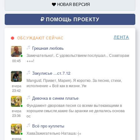
Мне не…
НОВАЯ ВЕРСИЯ
ПОМОЩЬ ПРОЕКТУ
ЛЕНТА
ОБСУЖДАЮТ СЕЙЧАС
Грешная любовь
Замечательно!.. С удовольствием послушал... Соавторам
+++!
00:45
Закулисье ...ст.7.12
Mangust. Привет, Мария). Я коротко. За песню, стихи,
исполнение + Всё как в жизни. Ум
вчера
23:42
Девочка в синем платье
Фундамент-дворовая песня со всеми вытекающими в
хорошем смысле,какие бы аранжи не делались основа
вчера
23:36
ос
Всё про куплеты
ХаваЗажигательно Наташа:-)+
вчера