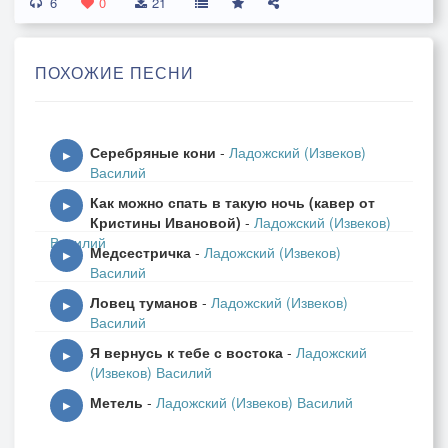
6
Я ловлю нераздавшийся звук
0
21
И рисую огнём на воде…
Каждый день, замыкая свой круг,
ПОХОЖИЕ ПЕСНИ
Оставляет меня в пустоте.
Серебряные кони
-
Ладожский (Извеков)
ПРИПЕВ:
▶
Василий
Как можно спать в такую ночь (кавер от
Неба,
▶
Кристины Ивановой)
-
Ладожский (Извеков)
Мне не хватает
Василий
Медсестричка
-
Ладожский (Извеков)
Неба!..
▶
Василий
Мне не хватает
Ловец туманов
-
Ладожский (Извеков)
Неба!..
▶
Василий
Мне не…
Я вернусь к тебе с востока
-
Ладожский
Мне не…
▶
(Извеков) Василий
Мне не…
Метель
-
Ладожский (Извеков) Василий
▶
Я всё время как будто в гостях,