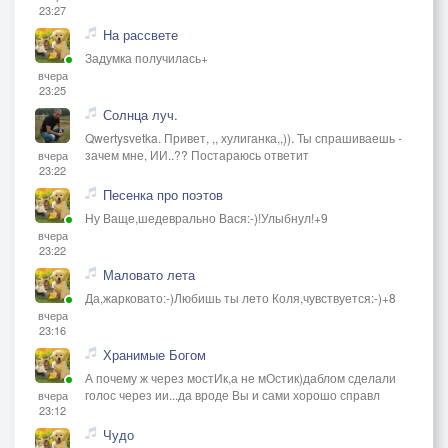
23:27
На рассвете
Задумка получилась+
вчера
23:25
Солнца луч.
Qwertysvetka. Привет, ,, хулиганка,,)). Ты спрашиваешь -
зачем мне, ИИ..?? Постараюсь ответит
вчера
23:22
Песенка про поэтов
Ну Ваще,шедеврально Вася:-)!Улыбнул!+9
вчера
23:22
Маловато лета
Да,жарковато:-)Любишь ты лето Коля,чувствуется:-)+8
вчера
23:16
Хранимые Богом
А почему ж через мостИк,а не мОстик)даблом сделали
голос через ии...да вроде Вы и сами хорошо справл
вчера
23:12
Чудо