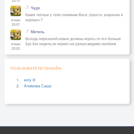
23:12
Чудо
Какие теплые у тебя снежинки Вася:-)просто ,искренне и
хорошо+7
вчера
23:07
Метель
Володь перезалей,новые должны играть,те что больше
2ух-3ех недель не играют,не рухнул,видимо проблем
вчера
23:02
ПОЛЬЗОВАТЕЛИ ОНЛАЙН
exty lil
Алимова Саша