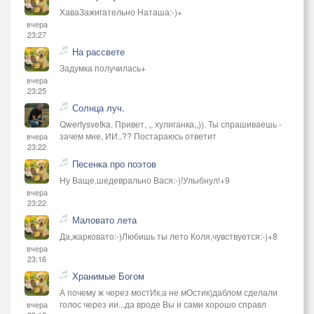
ХаваЗажигательно Наташа:-)+
вчера
23:27
На рассвете
Задумка получилась+
вчера
23:25
Солнца луч.
Qwertysvetka. Привет, ,, хулиганка,,)). Ты спрашиваешь -
зачем мне, ИИ..?? Постараюсь ответит
вчера
23:22
Песенка про поэтов
Ну Ваще,шедеврально Вася:-)!Улыбнул!+9
вчера
23:22
Маловато лета
Да,жарковато:-)Любишь ты лето Коля,чувствуется:-)+8
вчера
23:16
Хранимые Богом
А почему ж через мостИк,а не мОстик)даблом сделали
голос через ии...да вроде Вы и сами хорошо справл
вчера