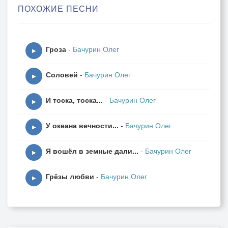
ПОХОЖИЕ ПЕСНИ
Никого не согреешь ты
Светом своим,
Гроза
-
Бачурин Олег
Никого не утешишь.
▶
Соловей
-
Бачурин Олег
Звёздочка ты моя,
▶
Небом хранимая,
И тоска, тоска...
-
Бачурин Олег
Счастье далёкое,
▶
Боль негасимая...
У океана вечности...
-
Бачурин Олег
▶
Я вошёл в земные дали...
-
Бачурин Олег
▶
Грёзы любви
-
Бачурин Олег
▶