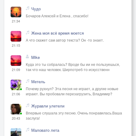
Чудо
Бочаров Алексей и Елена , спасибо!
21:34
Жена моя всё время моется
А что скажет сам автор текста? Он -то знает.
21:15
Mike
Куда это ты собралась? Вроде бы ии не пользуешься,
так что наш человек. Ширпотреб-то искусственн
21:09
Метель
Почему рухнул? Эта песня не играет, а другие новые
играют. Вы пробовали перезагрузить, Владимир?
21:06
Журавли улетели
Впервые слушала эту песню. Очень понравилась.Ваша
заслуга!
20:43
Маловато лета