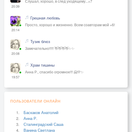
Слушал, хорошо, в след уходящему...+7
20:39
Грешная любовь
Просто, хорошо и жизненно. Всем соавторам мой +6!
20:14
Тузик блюз
Замечательно!!!!! 👋👋👋👋✨✨
20:08
Храм тишины
Анна Р., спасибо огромное!!! 🤗💛✨
19:57
ПОЛЬЗОВАТЕЛИ ОНЛАЙН
Баскаков Анатолий
Анна Р.
Сталинградский Саша
Ванина Светлана