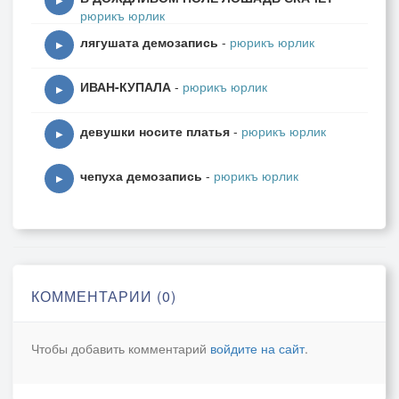
▶
рюрикъ юрлик
лягушата демозапись
-
рюрикъ юрлик
▶
ИВАН-КУПАЛА
-
рюрикъ юрлик
▶
девушки носите платья
-
рюрикъ юрлик
▶
чепуха демозапись
-
рюрикъ юрлик
▶
КОММЕНТАРИИ (0)
Чтобы добавить комментарий
войдите на сайт
.