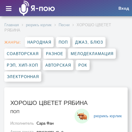
Вход
Главная
рюрикъ юрлик
Песни
ХОРОШО ЦВЕТЕТ
РЯБИНА
НАРОДНАЯ
ПОП
ДЖАЗ, БЛЮЗ
ЖАНРЫ:
СОАВТОРСКАЯ
РАЗНОЕ
МЕЛОДЕКЛАМАЦИЯ
РЭП, ХИП-ХОП
АВТОРСКАЯ
РОК
ЭЛЕКТРОННАЯ
ХОРОШО ЦВЕТЕТ РЯБИНА
ПОП
рюрикъ юрлик
Исполнитель
Сара Фан
Автор текста
другановъ ю. е.