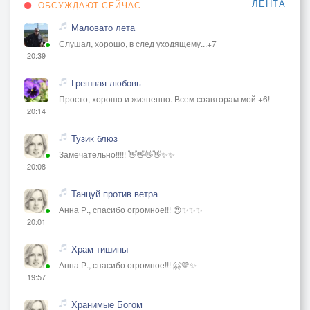
ЛЕНТА
ОБСУЖДАЮТ СЕЙЧАС
Маловато лета
Слушал, хорошо, в след уходящему...+7
20:39
Грешная любовь
Просто, хорошо и жизненно. Всем соавторам мой +6!
20:14
Тузик блюз
Замечательно!!!!! 👋👋👋👋✨✨
20:08
Танцуй против ветра
Анна Р., спасибо огромное!!! 😍✨✨✨
20:01
Храм тишины
Анна Р., спасибо огромное!!! 🤗💛✨
19:57
Хранимые Богом