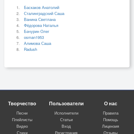
Баскаков Анатолий
Сталинградский Саша
Ванина Светлана
Фёдорова Наталья
Бачурин Олег
osman1953
Алимова Саша
Radush
Творчество
Пользователи
О нас
Песни
Исполнители
Правила
Плейлисты
Статьи
Помощь
Видео
Вход
Лицензия
Стихи
Регистрация
Отзывы