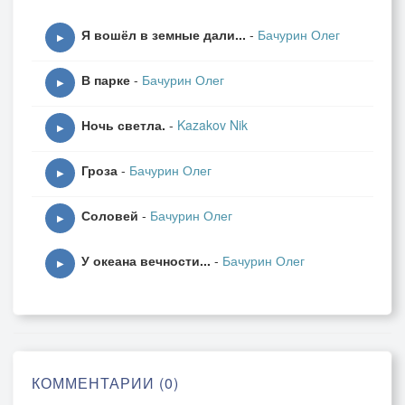
Вяжут кружева -
Я вошёл в земные дали...
-
Бачурин Олег
▶
Ночи поздняя тревога,
В парке
-
Бачурин Олег
Осени печаль.
▶
Ночь светла.
-
Kazakov Nik
В сумрак тянется дорога,
▶
Отступая в даль.
Гроза
-
Бачурин Олег
▶
Снами в вечности струится
Соловей
-
Бачурин Олег
Времени река.
▶
У океана вечности...
-
Бачурин Олег
Мир уснул, лишь мне не спится,
▶
И тоска, тоска...
КОММЕНТАРИИ (0)