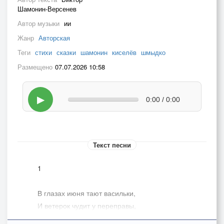
Шамонин-Версенев
Автор музыки
ии
Жанр
Авторская
Теги
стихи
сказки
шамонин
киселёв
шмыдко
Размещено
07.07.2026 10:58
▶
0:00 / 0:00
Текст песни
1
В глазах июня тают васильки,
И ветерок чудит у переправы,
И серебром сияют травы у реки,