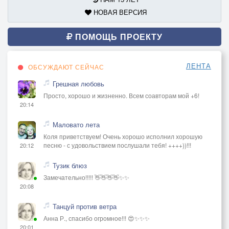
НОВАЯ ВЕРСИЯ
ПОМОЩЬ ПРОЕКТУ
ЛЕНТА
ОБСУЖДАЮТ СЕЙЧАС
Грешная любовь
Просто, хорошо и жизненно. Всем соавторам мой +6!
20:14
Маловато лета
Коля приветствуем! Очень хорошо исполнил хорошую
песню - с удовольствием послушали тебя! ++++))!!!
20:12
Тузик блюз
Замечательно!!!!! 👋👋👋👋✨✨
20:08
Танцуй против ветра
Анна Р., спасибо огромное!!! 😍✨✨✨
20:01