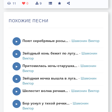
11
И я смотрю на детские забавы.
0
9
Припев:
ПОХОЖИЕ ПЕСНИ
Вплетаю в травы солнечную пряжу,
В цветы вплетаю утренний рассвет,
Поют серебряные росы...
-
Шамонин Виктор
И зорька в помощь мне узоры вяжет,
▶
И оставляет в травах росных след,
Звёздный конь бежит по лугу...
-
Шамонин
И тихо музыка играет в поднебесье,
▶
Виктор
И скрипка тихий голос в небе подаёт.
Притомилась ночь-старушка...
-
Шамонин
И за рекою, где-то там, в подлесье,
▶
Виктор
Гармонь в тиши без устали поёт.
Звёздная ночка вышла в луга..
-
Шамонин
▶
Виктор
2
Шелестит волна речная...
-
Шамонин Виктор
▶
Стоит рябина в нежном одеянье,
Бор уснул у тихой речки...
-
Шамонин
Цветёт черёмуха на дальнем берегу.
▶
Виктор
И я сижу в каком-то тайном ожиданье,