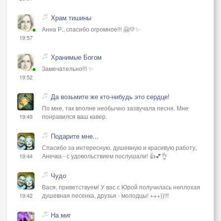
Храм тишины
Анна Р., спасибо огромное!!! 🤗💛✨
19:57
Хранимые Богом
Замечательно!!! ✨
19:52
Да возьмите же кто-нибудь это сердце!
По мне, так вполне необычно зазвучала песня. Мне
понравился ваш кавер.
19:49
Подарите мне...
Спасибо за интересную, душевную и красивую работу,
Анечка - с удовольствием послушали! 👍💕👌
19:44
Чудо
Вася, приветствуем! У вас с Юрой получилась неплохая
душевная песенка, друзья - молодцы! +++))!!!
19:42
На миг