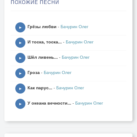
ПОХОЖИЕ ПЕСНИ
О тебе, и обо мне.
Ты зовёшь меня от зданья
Грёзы любви
-
Бачурин Олег
Ввысь ночных небес взлететь,
▶
И над бездной мирозданья
И тоска, тоска...
-
Бачурин Олег
Метеором пролететь.
▶
Шёл ливень...
-
Бачурин Олег
Встретить жгучие рассветы
▶
За закатною чертой,
Гроза
-
Бачурин Олег
Как желАнные приветы
▶
Между мною и тобой...
Как парус...
-
Бачурин Олег
▶
Я иду к тебе, я слышу,
У океана вечности...
-
Бачурин Олег
Как ты в сумерках не спишь,
▶
Как ты ходишь где-то, дышишь.
И молчишь, молчишь, молчишь...
Без тебя, в смертельной муке