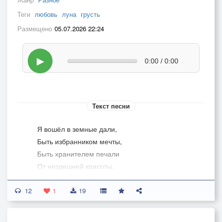
Теги
любовь
луна
грусть
Размещено
05.07.2026 22:24
▶
0:00 / 0:00
Текст песни
Я вошёл в земные дали,
Быть избранником мечты,
Быть хранителем печали
От нездешней красоты.
12
Грезить долгими ночами,
1
19
При луне и в тишине,
О любви, что между нами,