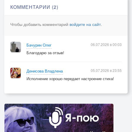
Сердце плачет и болит;
КОММЕНТАРИИ (2)
И всю ночь, с тобой в разлуке,
О любви мне говорит.
Чтобы добавить комментарий
войдите на сайт
.
О любви, что так высоко,
Надо мной звездой горит,
06.07.2026 в 00:03
Бачурин Олег
И во мраке, одиноко,
Благодарю за отзыв!
Грусть в душе моей хранит...
05.07.2026 в 23:55
Денисова Владлена
Исполнение хорошо передает настроение стиха!