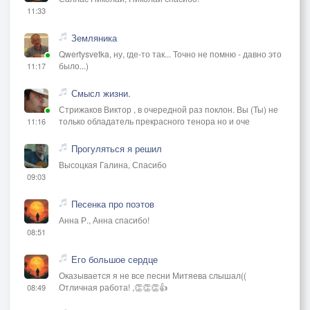
11:33
Земляника
Qwertysvetka, ну, где-то так... Точно не помню - давно это
было...)
11:17
Смысл жизни.
Стрижаков Виктор , в очередной раз поклон. Вы (Ты) не
только обладатель прекрасного тенора но и оче
11:16
Прогуляться я решил
Высоцкая Галина, Спасибо
09:03
Песенка про поэтов
Анна Р., Анна спасибо!
08:51
Его большое сердце
Оказывается я не все песни Митяева слышал((
Отличная работа! ,👏👏👏👍
08:49