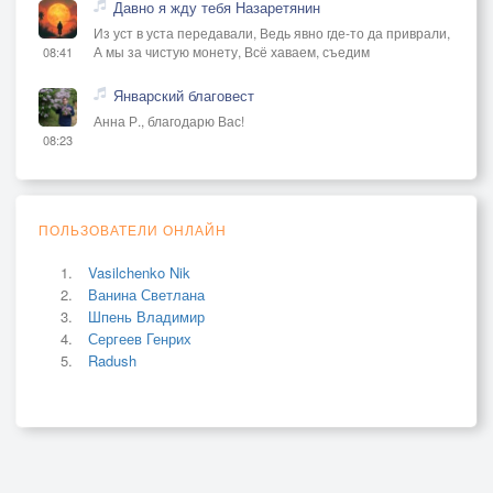
Давно я жду тебя Назаретянин
Из уст в уста передавали, Ведь явно где-то да приврали,
А мы за чистую монету, Всё хаваем, съедим
08:41
Январский благовест
Анна Р., благодарю Вас!
08:23
ПОЛЬЗОВАТЕЛИ ОНЛАЙН
Vasilchenko Nik
Ванина Светлана
Шпень Владимир
Сергеев Генрих
Radush