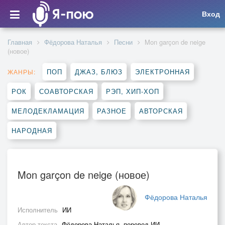
Вход
Главная
Фёдорова Наталья
Песни
Mon garçon de neige
(новое)
ПОП
ДЖАЗ, БЛЮЗ
ЭЛЕКТРОННАЯ
ЖАНРЫ:
РОК
СОАВТОРСКАЯ
РЭП, ХИП-ХОП
МЕЛОДЕКЛАМАЦИЯ
РАЗНОЕ
АВТОРСКАЯ
НАРОДНАЯ
Mon garçon de neige (новое)
Фёдорова Наталья
Исполнитель
ИИ
Автор текста
Фёдорова Наталья, перевод ИИ