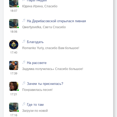
Юдина Ирина, Спасибо
18:07
На Дерибасовской открылася пивная
Qwertysvetka, Света Спасибо
18:06
Благодать
Romanko Yuriy, спасибо Вам большое!
17:40
На рассвете
Задумка получилась+ Спасибо большое!
17:39
Зачем ты приснилась?
Понравилась песня!
17:21
Где то там
Загрузи по новой
17:16