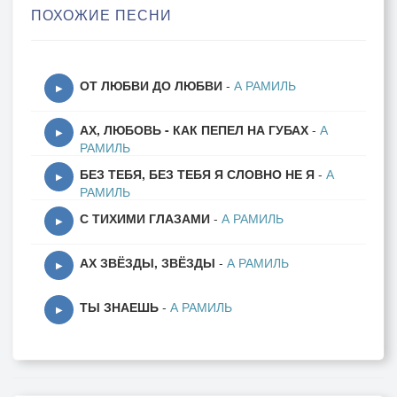
ПОХОЖИЕ ПЕСНИ
Чтобы вновь я веру обрела,
Чтобы вновь душа моя запела.
ОТ ЛЮБВИ ДО ЛЮБВИ
-
А РАМИЛЬ
**[Припев]**
▶
АХ, ЛЮБОВЬ - КАК ПЕПЕЛ НА ГУБАХ
-
А
Реченька, реченька — ты моя сестра,
▶
РАМИЛЬ
Ты течёшь, и в сердце — свет и доброта.
БЕЗ ТЕБЯ, БЕЗ ТЕБЯ Я СЛОВНО НЕ Я
-
А
Реченька, реченька — смой тоску с души,
▶
РАМИЛЬ
Тихо, тихо, у реки, в ночной тиши.
С ТИХИМИ ГЛАЗАМИ
-
А РАМИЛЬ
▶
**[Куплет 2]**
АХ ЗВЁЗДЫ, ЗВЁЗДЫ
-
А РАМИЛЬ
▶
Ты несёшь воды студёные,
ТЫ ЗНАЕШЬ
-
А РАМИЛЬ
Словно годы ушедшие, унося.
▶
В них — и радость, и беда,
И надежда, что жива.
Омой глаза усталые,
Чтобы видеть зори алые,