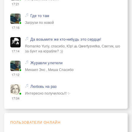
17:21
Где то там
Загрузи по новой
17:16
Да возьмите же кто-нибудь это сердце!
Romanko Yuriy, спасибо, Юр! 🙏 Qwertysvetka, Светик, шо
за бунт на корабле? :))
17:14
Журавли улетели
Михаил Энс , Миша Спасибо
17:12
Любовь на раз
Интересно получилось!!! ✨
17:04
ПОЛЬЗОВАТЕЛИ ОНЛАЙН