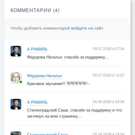
Чтобы слышать пенье птиц,
КОММЕНТАРИИ (4)
Чтобы вновь не знать границ.
Чтобы добавить комментарий
войдите на сайт
.
**[Припев]**
Реченька, реченька — ты моя сестра,
09.07.2026 в 07:34
А РАМИЛЬ
Ты течёшь, и в сердце — свет и доброта.
Фёдорова Наталья, спасибо за поддержку...
Реченька, реченька — смой тоску с души,
Тихо, тихо, у реки, в ночной тиши.
05.07.2026 в 12:27
Фёдорова Наталья
**[Бридж]**
Красивое звучание!!! 👋👋👋👋👋✨
Пусть вода твоя прозрачная
26.06.2026 в 09:34
А РАМИЛЬ
Смоет всё, что было мрачное.
Сталинградский Саша, спасибо за поддержку и что
Пусть она меня обнимет,
заглянул на мою страничку...
К новой жизни приголубит.
Ой, реченька, ты — целебница,
25.06.2026 в 19:24
Сталинградский Саша