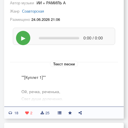
Автор музыки
ИИ + РАМИЛЬ А
Жанр
Соавторская
Размещено
24.06.2026 21:06
▶
0:00 / 0:00
Текст песни
**[Куплет 1]**
Ой, речка, реченька,
Свет души долеченко.
Умой меня водицею,
18
Стань моей сестрицею.
2
25
Смой печаль-кручинушку,
Дай мне сил напиться,