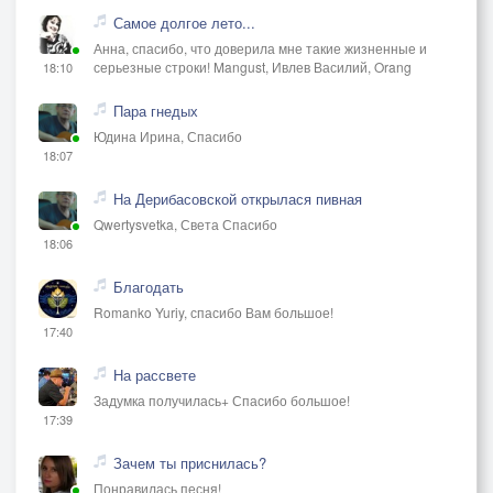
Свет души долеченко…
Самое долгое лето...
Умой меня водицею,
Анна, спасибо, что доверила мне такие жизненные и
Стань моей сестрицею…
серьезные строки! Mangust, Ивлев Василий, Orang
18:10
Навсегда, навсегда,
Пара гнедых
Ты — вода, и я — вода,
Юдина Ирина, Спасибо
Вместе, вместе навсегда…
18:07
На Дерибасовской открылася пивная
Qwertysvetka, Света Спасибо
18:06
Благодать
Romanko Yuriy, спасибо Вам большое!
17:40
На рассвете
Задумка получилась+ Спасибо большое!
17:39
Зачем ты приснилась?
Понравилась песня!