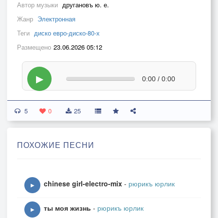
Автор музыки
другановъ ю. е.
Жанр
Электронная
Теги
диско евро-диско-80-х
Размещено
23.06.2026 05:12
▶
0:00 / 0:00
5
0
25
ПОХОЖИЕ ПЕСНИ
chinese girl-electro-mix
-
рюрикъ юрлик
▶
ты моя жизнь
-
рюрикъ юрлик
▶