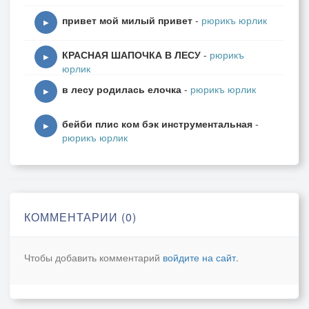
привет мой милый привет
-
рюрикъ юрлик
▶
КРАСНАЯ ШАПОЧКА В ЛЕСУ
-
рюрикъ
▶
юрлик
в лесу родилась елочка
-
рюрикъ юрлик
▶
бейби плис ком бэк инструментальная
-
▶
рюрикъ юрлик
КОММЕНТАРИИ (0)
Чтобы добавить комментарий
войдите на сайт
.