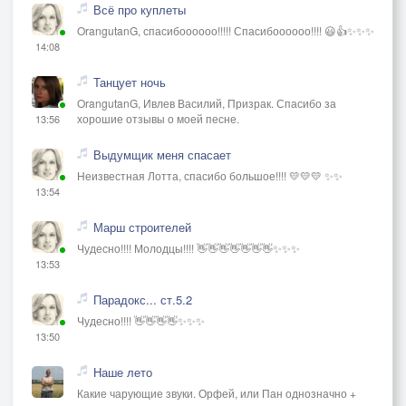
Всё про куплеты
OrangutanG, спасибоооооо!!!!! Спасибоооооо!!!! 😃👍✨✨✨
14:08
Танцует ночь
OrangutanG, Ивлев Василий, Призрак. Спасибо за
хорошие отзывы о моей песне.
13:56
Выдумщик меня спасает
Неизвестная Лотта, спасибо большое!!!! 💛💛💛 ✨✨
13:54
Марш строителей
Чудесно!!!! Молодцы!!!! 👋👋👋👋👋👋👋✨✨✨
13:53
Парадокс... ст.5.2
Чудесно!!!! 👋👋👋👋✨✨✨
13:50
Наше лето
Какие чарующие звуки. Орфей, или Пан однозначно +