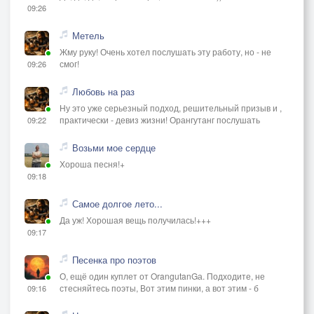
09:26
Метель
Жму руку! Очень хотел послушать эту работу, но - не
смог!
09:26
Любовь на раз
Ну это уже серьезный подход, решительный призыв и ,
практически - девиз жизни! Орангутанг послушать
09:22
Возьми мое сердце
Хороша песня!+
09:18
Самое долгое лето...
Да уж! Хорошая вещь получилась!+++
09:17
Песенка про поэтов
О, ещё один куплет от OrangutanGа. Подходите, не
стесняйтесь поэты, Вот этим пинки, а вот этим - б
09:16