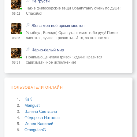
Не грусти
Такие философские вещи Орангутангу очень по душе!
Спасибо!
08:52
Жена моя всё время моется
Улыбнул, Володя) Орангутанг жмет тебе руку! Помни -
чистота , лучше - грязноты...И то, за что нас лю
08:35
Чёрно-белый мир
Понимающе киваю гривой! Удачи! Нравится
харизматичное исполнение! +
08:31
ПОЛЬЗОВАТЕЛИ ОНЛАЙН
KsK
Mangust
Ванина Светлана
Фёдорова Наталья
Ивлев Василий
OrangutanG