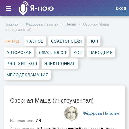
Вход
Главная
Фёдорова Наталья
Песни
Озорная Маша
(инструментал)
РАЗНОЕ
СОАВТОРСКАЯ
ПОП
ЖАНРЫ:
АВТОРСКАЯ
ДЖАЗ, БЛЮЗ
РОК
НАРОДНАЯ
РЭП, ХИП-ХОП
ЭЛЕКТРОННАЯ
МЕЛОДЕКЛАМАЦИЯ
Озорная Маша (инструментал)
Фёдорова Наталья
Исполнитель
ИИ
Автор музыки
ИИ, работа с программой Фёдорова Наталья