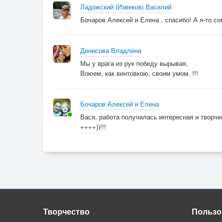
И улететь на Родину, к родителям, домой!..
Ладожский (Извеков) Василий
Бочаров Алексей и Елена , спасибо! А я-то с
Работа нам, друзья, досталась непростая.
Чтобы не сгинул кто-то под Орлом,
Денисова Владлена
Мы у врага из рук победу вырывая,
Мы у врага из рук победу вырывая,
Воюем, как винтовкою, своим умом.
Воюем, как винтовкою, своим умом. !!!
Бочаров Алексей и Елена
Вася, работа получилась интересная и творчес
++++))!!!
Творчество
Пользо