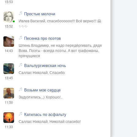
15:53
Простые мелочи
Ивлев Василий, спасибоооооо!!! Всё верно!!! 🤗
✨✨✨
15:52
Песенка про поэтов
Шпень Владимир, не надо передёргивать, дядя
Вова. Поэты - всегда поэты. А вот графоманы,
14:43
прячущиеся
Вальпургиевская ночь
Саллас Николай, Спасибо
13:45
Возьми мое сердце
Задуэтились...) Хорошо!..
11:50
Катилась по асфальту
Саллас Николай, Николай спасибо!
11:33