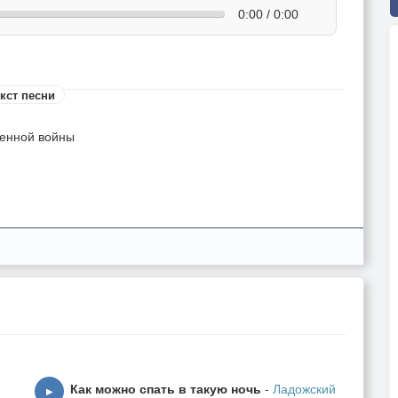
0:00 / 0:00
кст песни
венной войны
цо;
Как можно спать в такую ночь
-
Ладожский
▶