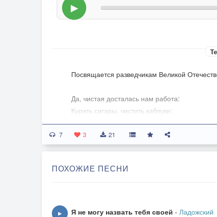
▶
Те
Посвящается разведчикам Великой Отечест
Да, чистая досталась нам работа:
Курить сигары, чистить каблуки;
Когда под Вязьмой гибнет кто-то,
7
Ходить в хмельные кабаки.
3
21
Тьфу! Грязная работа нам досталась:
ПОХОЖИЕ ПЕСНИ
С врагом пить водку, ждать гестапо на крыль
И снова, несмотря на дикую усталость,
С улыбкой лгать лукавому в лицо.
Я не могу назвать тебя своей
-
Ладожский
▶