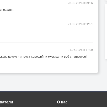
23.06.2026 в 09:26
омневался.
21.06.2026 в 22:51
21.06.2026 в 17:09
кая, друже - и текст хороший, и музыка - и всё слушается!
ватели
О нас