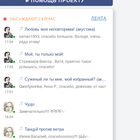
ПОМОЩЬ ПРОЕКТУ
ЛЕНТА
ОБСУЖДАЮТ СЕЙЧАС
Любовь моя неповторима! (акустика)
osman1953, спасибо большое, Володя, очень
рада этому!
17:04
Мой, ты только мой!
Стрижаков Виктор , Витя, приятно такое
услышать, спасибо!
17:03
Суженый ли ты мне, мой избранный? (акустика)
Qwertysvetka, Анна Р., спасибо, девчонки, от нас!
17:01
Чудо
Замечательно!!!!! 👋👋👋✨
16:04
Танцуй против ветра
Ивлев Василий, спасибоооооо!!!! 🤗👍✨