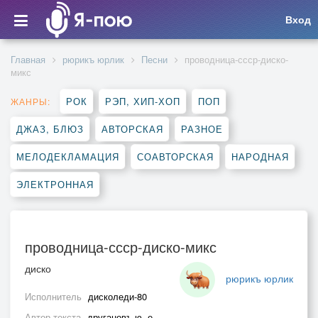
Вход
Главная
рюрикъ юрлик
Песни
проводница-ссср-диско-
микс
РОК
РЭП, ХИП-ХОП
ПОП
ЖАНРЫ:
ДЖАЗ, БЛЮЗ
АВТОРСКАЯ
РАЗНОЕ
МЕЛОДЕКЛАМАЦИЯ
СОАВТОРСКАЯ
НАРОДНАЯ
ЭЛЕКТРОННАЯ
проводница-ссср-диско-микс
диско
рюрикъ юрлик
Исполнитель
дисколеди-80
Автор текста
другановъ ю. е.