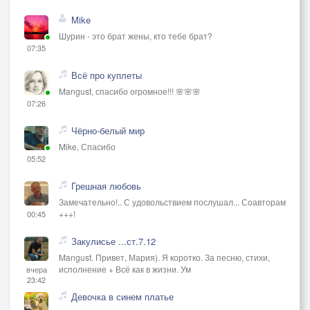
Mike
Шурин - это брат жены, кто тебе брат?
07:35
Всё про куплеты
Mangust, спасибо огромное!!! 🌸🌸🌸
07:26
Чёрно-белый мир
Mike, Спасибо
05:52
Грешная любовь
Замечательно!.. С удовольствием послушал... Соавторам
+++!
00:45
Закулисье ...ст.7.12
Mangust. Привет, Мария). Я коротко. За песню, стихи,
исполнение + Всё как в жизни. Ум
вчера
23:42
Девочка в синем платье