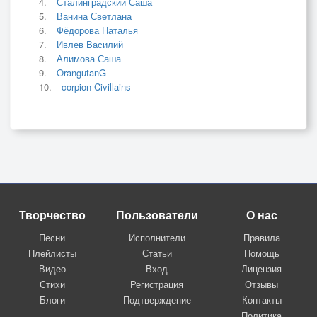
Сталинградский Саша
Ванина Светлана
Фёдорова Наталья
Ивлев Василий
Алимова Саша
OrangutanG
corpion Civillains
Творчество
Пользователи
О нас
Песни
Исполнители
Правила
Плейлисты
Статьи
Помощь
Видео
Вход
Лицензия
Стихи
Регистрация
Отзывы
Блоги
Подтверждение
Контакты
Политика