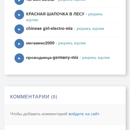
▶
КРАСНАЯ ШАПОЧКА В ЛЕСУ
-
рюрикъ
▶
юрлик
chinese girl-electro-mix
-
рюрикъ юрлик
▶
мегамикс2000
-
рюрикъ юрлик
▶
проводница-germany-mix
-
рюрикъ юрлик
▶
КОММЕНТАРИИ (0)
Чтобы добавить комментарий
войдите на сайт
.