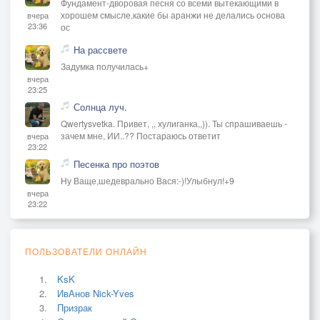
Фундамент-дворовая песня со всеми вытекающими в
хорошем смысле,какие бы аранжи не делались основа
вчера
23:36
ос
На рассвете
Задумка получилась+
вчера
23:25
Солнца луч.
Qwertysvetka. Привет, ,, хулиганка,,)). Ты спрашиваешь -
зачем мне, ИИ..?? Постараюсь ответит
вчера
23:22
Песенка про поэтов
Ну Ваще,шедеврально Вася:-)!Улыбнул!+9
вчера
23:22
ПОЛЬЗОВАТЕЛИ ОНЛАЙН
KsK
ИвАнов Nick-Yves
Призрак