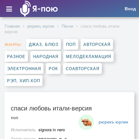
Вход
Главная
рюрикъ юрлик
Песни
спаси любовь итали-
версия
ДЖАЗ, БЛЮЗ
ПОП
АВТОРСКАЯ
ЖАНРЫ:
РАЗНОЕ
НАРОДНАЯ
МЕЛОДЕКЛАМАЦИЯ
ЭЛЕКТРОННАЯ
РОК
СОАВТОРСКАЯ
РЭП, ХИП-ХОП
спаси любовь итали-версия
поп
рюрикъ юрлик
Исполнитель
signora in nero
Автор текста
другановъ ю. е.