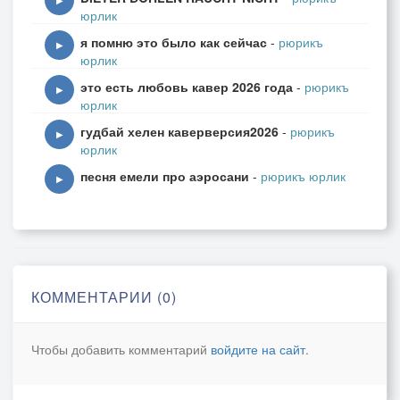
▶
юрлик
я помню это было как сейчас
-
рюрикъ
▶
юрлик
это есть любовь кавер 2026 года
-
рюрикъ
▶
юрлик
гудбай хелен каверверсия2026
-
рюрикъ
▶
юрлик
песня емели про аэросани
-
рюрикъ юрлик
▶
КОММЕНТАРИИ (0)
Чтобы добавить комментарий
войдите на сайт
.