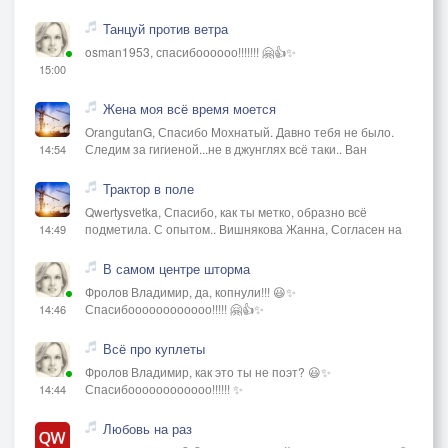
Танцуй против ветра
osman1953, спасибоооооо!!!!!!! 🤗👍✨
15:00
Жена моя всё время моется
OrangutanG, Спасибо Мохнатый. Давно тебя не было.
Следим за гигиеной...не в джунглях всё таки.. Ван
14:54
Трактор в поле
Qwertysvetka, Спасибо, как ты метко, образно всё
подметила. С опытом.. Вишнякова Жанна, Согласен на
14:49
В самом центре шторма
Фролов Владимир, да, копнули!!! 😃✨
Спасибоооооооооооо!!!!! 🤗👍✨
14:46
Всё про куплеты
Фролов Владимир, как это ты не поэт? 😃✨
Спасибоооооооооооо!!!!!! ✨
14:44
Любовь на раз