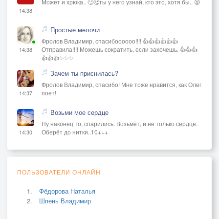
Может и хрюка.. 🙄🤔ты у него узнай, кто это, хотя бы.. 😜
14:38
Простые мелочи
Фролов Владимир, спасибоооооо!!!! 👍👍👍👍👍👍
Отправила!!!! Можешь сократить, если захочешь. 👍👍👍
14:38
👍👍👍✨✨✨
Зачем ты приснилась?
Фролов Владимир, спасибо! Мне тоже нравится, как Олег
поет!
14:37
Возьми мое сердце
Ну наконец то, спарились. Возьмёт, и не только сердце.
Оберёт до нитки..10+++
14:30
ПОЛЬЗОВАТЕЛИ ОНЛАЙН
Фёдорова Наталья
Шпень Владимир