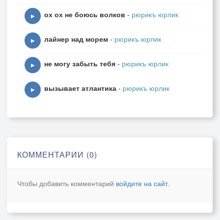
ох ох не боюсь волков
-
рюрикъ юрлик
▶
лайнер над морем
-
рюрикъ юрлик
▶
не могу забыть тебя
-
рюрикъ юрлик
▶
вызывает атлантика
-
рюрикъ юрлик
▶
КОММЕНТАРИИ (0)
Чтобы добавить комментарий
войдите на сайт
.