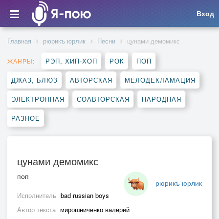
Вход
Главная
рюрикъ юрлик
Песни
цунами демомикс
РЭП, ХИП-ХОП
РОК
ПОП
ЖАНРЫ:
ДЖАЗ, БЛЮЗ
АВТОРСКАЯ
МЕЛОДЕКЛАМАЦИЯ
ЭЛЕКТРОННАЯ
СОАВТОРСКАЯ
НАРОДНАЯ
РАЗНОЕ
цунами демомикс
поп
рюрикъ юрлик
Исполнитель
bad russian boys
Автор текста
мирошниченко валерий