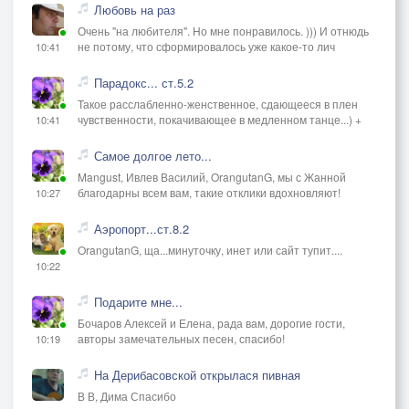
Любовь на раз
Очень "на любителя". Но мне понравилось. ))) И отнюдь
не потому, что сформировалось уже какое-то лич
10:41
Парадокс... ст.5.2
Такое расслабленно-женственное, сдающееся в плен
чувственности, покачивающее в медленном танце...) +
10:41
Самое долгое лето...
Mangust, Ивлев Василий, OrangutanG, мы с Жанной
благодарны всем вам, такие отклики вдохновляют!
10:27
Аэропорт...ст.8.2
OrangutanG, ща...минуточку, инет или сайт тупит....
10:22
Подарите мне...
Бочаров Алексей и Елена, рада вам, дорогие гости,
авторы замечательных песен, спасибо!
10:19
На Дерибасовской открылася пивная
В В, Дима Спасибо