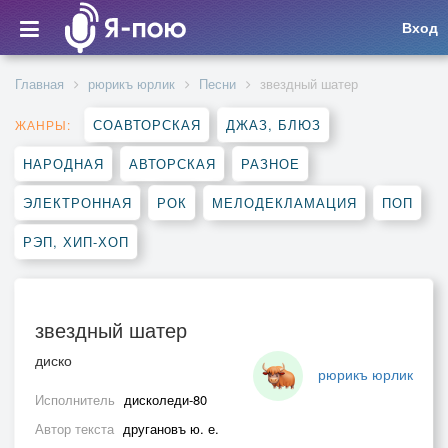
Вход
Главная
рюрикъ юрлик
Песни
звездный шатер
СОАВТОРСКАЯ
ДЖАЗ, БЛЮЗ
ЖАНРЫ:
НАРОДНАЯ
АВТОРСКАЯ
РАЗНОЕ
ЭЛЕКТРОННАЯ
РОК
МЕЛОДЕКЛАМАЦИЯ
ПОП
РЭП, ХИП-ХОП
звездный шатер
диско
рюрикъ юрлик
Исполнитель
дисколеди-80
Автор текста
другановъ ю. е.