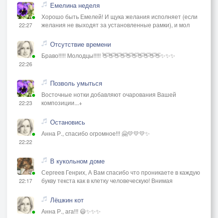
Емелина неделя
Хорошо быть Емелей! И щука желания исполняет (если
желания не выходят за установленные рамки), и мол
22:27
Отсутствие времени
Браво!!!!! Молодцы!!!!! 👋👋👋👋👋👋👋👋👋👋✨✨✨
22:26
Позволь умыться
Восточные нотки добавляют очарования Вашей
композиции...+
22:23
Остановись
Анна Р., спасибо огромное!!! 🤗💛💛💛✨
22:22
В кукольном доме
Сергеев Генрих, А Вам спасибо что проникаете в каждую
букву текста как в клетку человеческую! Внимая
22:17
Лёшкин кот
Анна Р., ага!!! 😃✨✨✨