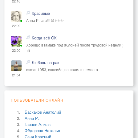
22:16
Красивые
Анна Р., ага!!! 😃✨✨✨
22:09
Когда всё ОК
Хорошо в гамаке под яблоней после трудовой недели!)
+8
22:00
Любовь на раз
osman1953, спасибо, пошалили немного
21:54
ПОЛЬЗОВАТЕЛИ ОНЛАЙН
Баскаков Анатолий
Анна Р.
Гараев Алмаз
Фёдорова Наталья
Саня Красный